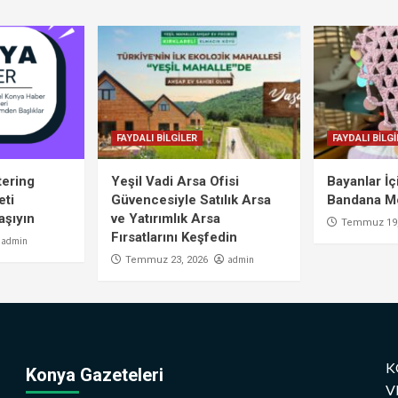
FAYDALI BİLGİLER
FAYDALI BİLGİ
tering
Yeşil Vadi Arsa Ofisi
Bayanlar İ
eti
Güvencesiyle Satılık Arsa
Bandana Mo
aşıyın
ve Yatırımlık Arsa
Temmuz 19,
Fırsatlarını Keşfedin
admin
admin
Temmuz 23, 2026
K
Konya Gazeteleri
V