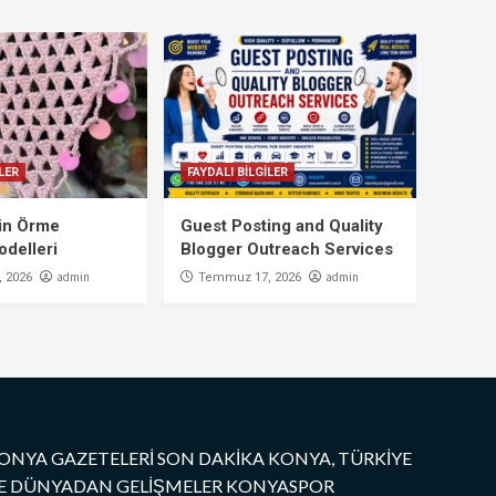
LER
FAYDALI BİLGİLER
çin Örme
Guest Posting and Quality
delleri
Blogger Outreach Services
admin
admin
 2026
Temmuz 17, 2026
ONYA GAZETELERİ SON DAKİKA KONYA, TÜRKİYE
E DÜNYADAN GELİŞMELER KONYASPOR