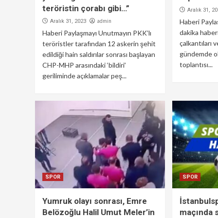
teröristin çorabı gibi…”
Aralık 31, 2
admin
Haberi Payl
Aralık 31, 2023
dakika haberi
Haberi Paylaşmayı Unutmayın PKK’lı
çalkantıları 
teröristler tarafından 12 askerin şehit
gündemde ola
edildiği hain saldırılar sonrası başlayan
toplantısı...
CHP-MHP arasındaki ‘bildiri’
geriliminde açıklamalar peş...
SPOR
SPOR
Yumruk olayı sonrası, Emre
İstanbuls
Belözoğlu Halil Umut Meler’in
maçında 