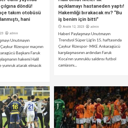
, çılgına döndü!
açıklamayı hastaneden yaptı!
hçe takım otobüsü
Hakemliği bırakacak mı? “Bu
lanmıştı, hani
iş benim için bitti”
admin
Aralık 12, 2023
admin
Haberi Paylaşmayı Unutmayın
023
Trendyol Süper Lig’in 15. haftasında
aşmayı Unutmayın
Çaykur Rizespor- MKE Ankaragücü
Çaykur Rizespor maçının
karşılaşmasının ardından Faruk
karagücü Başkanı Faruk
Koca’nın yumruklu saldırısı futbol
şılaşmanın hakemi Halil
camiasını...
e yumruk atarak elmacık