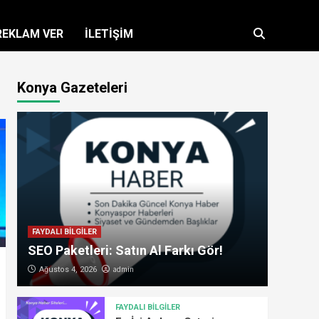
REKLAM VER
İLETİŞİM
Konya Gazeteleri
FAYDALI BİLGİLER
SEO Paketleri: Satın Al Farkı Gör!
admin
Ağustos 4, 2026
FAYDALI BİLGİLER