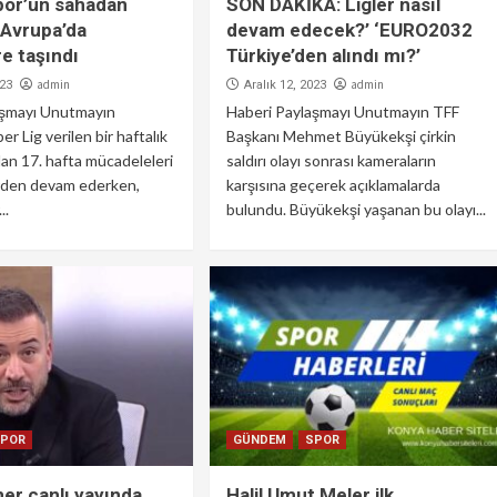
por’un sahadan
SON DAKİKA: Ligler nasıl
 Avrupa’da
devam edecek?’ ‘EURO2032
e taşındı
Türkiye’den alındı mı?’
admin
admin
023
Aralık 12, 2023
aşmayı Unutmayın
Haberi Paylaşmayı Unutmayın TFF
r Lig verilen bir haftalık
Başkanı Mehmet Büyükekşi çirkin
dan 17. hafta mücadeleleri
saldırı olayı sonrası kameraların
yerden devam ederken,
karşısına geçerek açıklamalarda
..
bulundu. Büyükekşi yaşanan bu olayı...
SPOR
GÜNDEM
SPOR
er canlı yayında
Halil Umut Meler ilk