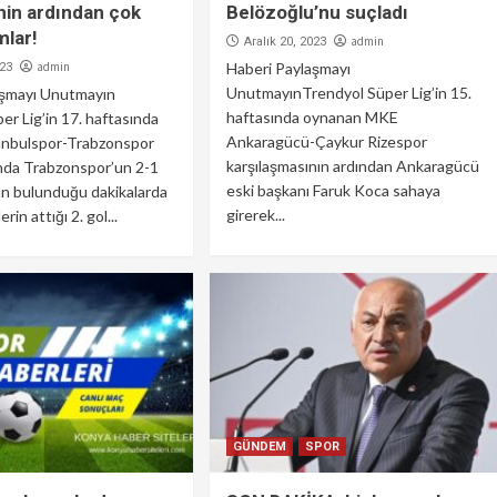
nin ardından çok
Belözoğlu’nu suçladı
mlar!
admin
Aralık 20, 2023
admin
Haberi Paylaşmayı
023
UnutmayınTrendyol Süper Lig’in 15.
aşmayı Unutmayın
haftasında oynanan MKE
er Lig’in 17. haftasında
Ankaragücü-Çaykur Rizespor
anbulspor-Trabzonspor
karşılaşmasının ardından Ankaragücü
nda Trabzonspor’un 2-1
eski başkanı Faruk Koca sahaya
n bulunduğu dakikalarda
girerek...
rin attığı 2. gol...
GÜNDEM
SPOR