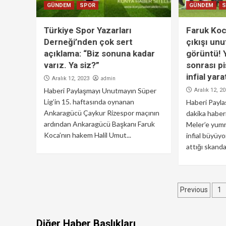
GÜNDEM
SPOR
GÜNDEM
Türkiye Spor Yazarları
Faruk Ko
Derneği’nden çok sert
çıkışı un
açıklama: “Biz sonuna kadar
görüntü! 
varız. Ya siz?”
sonrası p
infial yara
admin
Aralık 12, 2023
Haberi Paylaşmayı Unutmayın Süper
Aralık 12, 2
Lig’in 15. haftasında oynanan
Haberi Payl
Ankaragücü Çaykur Rizespor maçının
dakika haber
ardından Ankaragücü Başkanı Faruk
Meler’e yumru
Koca’nın hakem Halil Umut...
infial büyüyo
attığı skanda
Yazı
Previous
1
sayfal
Diğer Haber Başlıkları