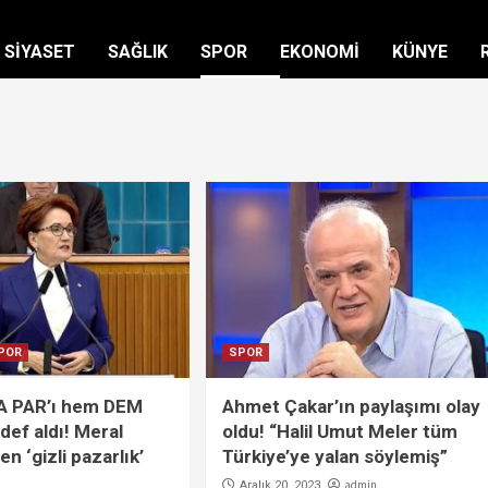
SİYASET
SAĞLIK
SPOR
EKONOMİ
KÜNYE
POR
SPOR
 PAR’ı hem DEM
Ahmet Çakar’ın paylaşımı olay
edef aldı! Meral
oldu! “Halil Umut Meler tüm
n ‘gizli pazarlık’
Türkiye’ye yalan söylemiş”
admin
Aralık 20, 2023