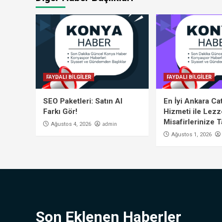
FAYDALI BİLGİLER
FAYDALI BİLGİLER
SEO Paketleri: Satın Al
En İyi Ankara Ca
Farkı Gör!
Hizmeti ile Lezz
Misafirlerinize T
admin
Ağustos 4, 2026
Ağustos 1, 2026
Son Eklenen Haberler