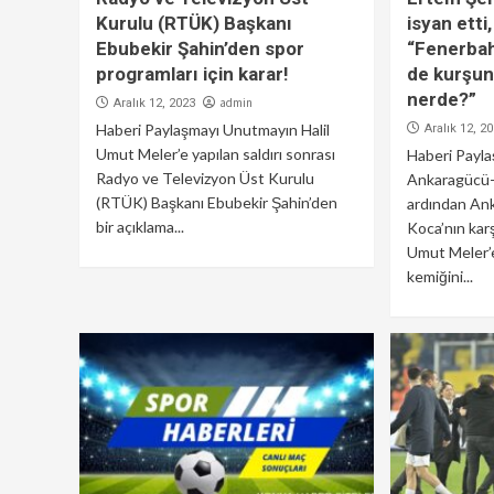
Kurulu (RTÜK) Başkanı
isyan etti
Ebubekir Şahin’den spor
“Fenerba
programları için karar!
de kurşun
nerde?”
admin
Aralık 12, 2023
Haberi Paylaşmayı Unutmayın Halil
Aralık 12, 2
Umut Meler’e yapılan saldırı sonrası
Haberi Payl
Radyo ve Televizyon Üst Kurulu
Ankaragücü-
(RTÜK) Başkanı Ebubekir Şahin’den
ardından An
bir açıklama...
Koca’nın kar
Umut Meler’
kemiğini...