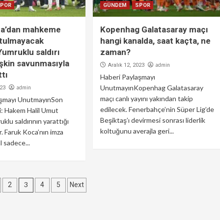
SPOR
GÜNDEM
SPOR
ca’dan mahkeme
Kopenhag Galatasaray maçı
utulmayacak
hangi kanalda, saat kaçta, ne
Yumruklu saldırı
zaman?
işkin savunmasıyla
admin
Aralık 12, 2023
ttı
Haberi Paylaşmayı
UnutmayınKopenhag Galatasaray
admin
023
maçı canlı yayını yakından takip
aşmayı UnutmayınSon
edilecek. Fenerbahçe’nin Süper Lig’de
i: Hakem Halil Umut
Beşiktaş’ı devirmesi sonrası liderlik
klu saldırının yarattığı
koltuğunu averajla geri...
r. Faruk Koca’nın imza
l sadece...
3
2
4
5
Next
aması