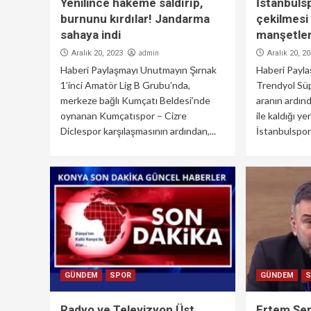
Yenilince hakeme saldırıp,
İstanbuls
burnunu kırdılar! Jandarma
çekilmesi
sahaya indi
manşetler
admin
Aralık 20, 2023
Aralık 20, 2
Haberi Paylaşmayı Unutmayın Şırnak
Haberi Payl
1’inci Amatör Lig B Grubu’nda,
Trendyol Süpe
merkeze bağlı Kumçatı Beldesi’nde
aranın ardın
oynanan Kumçatıspor – Cizre
ile kaldığı 
Diclespor karşılaşmasının ardından,...
İstanbulspor.
GÜNDEM
SPOR
GÜNDEM
Radyo ve Televizyon Üst
Ertem Şen