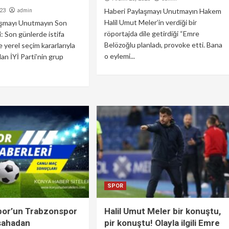
admin
Haberi Paylaşmayı Unutmayın Hakem
023
Halil Umut Meler’in verdiği bir
aşmayı Unutmayın Son
röportajda dile getirdiği “Emre
: Son günlerde istifa
Belözoğlu planladı, provoke etti. Bana
ve yerel seçim kararlarıyla
o eylemi...
n İYİ Parti’nin grup
SPOR
por’un Trabzonspor
Halil Umut Meler bir konuştu,
sahadan
pir konuştu! Olayla ilgili Emre