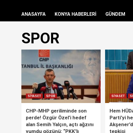
ANASAYFA
KONYA HABERLERİ
GÜNDEM
SPOR
SİYASET
SPOR
SİYASET
S
CHP-MHP geriliminde son
Hem HÜDA
perde! Özgür Özel’i hedef
Parti’yi h
alan Semih Yalçın, açtı ağzını
Akşener’de
yumdu gözünü: “PKK’lı
tepkisi