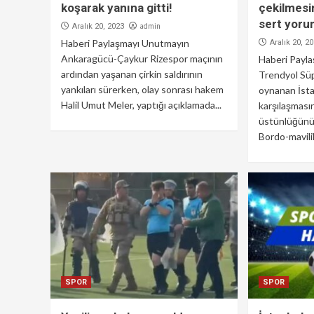
koşarak yanına gitti!
çekilmesi
sert yoru
admin
Aralık 20, 2023
Haberi Paylaşmayı Unutmayın
Aralık 20, 2
Ankaragücü-Çaykur Rizespor maçının
Haberi Payl
ardından yaşanan çirkin saldırının
Trendyol Süp
yankıları sürerken, olay sonrası hakem
oynanan İst
Halil Umut Meler, yaptığı açıklamada...
karşılaşması
üstünlüğünü
Bordo-mavilile
SPOR
SPOR