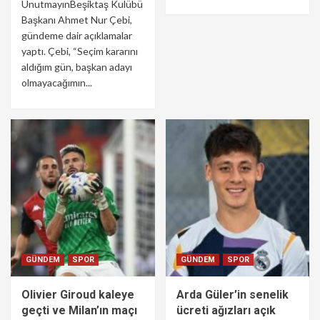
UnutmayınBeşiktaş Kulübü
Başkanı Ahmet Nur Çebi,
gündeme dair açıklamalar
yaptı. Çebi, “Seçim kararını
aldığım gün, başkan adayı
olmayacağımın...
GÜNDEM
SPOR
GÜNDEM
SPOR
Olivier Giroud kaleye
Arda Güler’in senelik
geçti ve Milan’ın maçı
ücreti ağızları açık