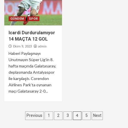
GÜNDEM
SPOR
Icardi Durdurulamıyor
14 MAÇTA 12 GOL
admin
Ekim 9, 2023
Haberi Paylaşmayı
Unutmayın Süper Lig’in 8.
hafta maçında Galatasaray,
deplasmanda Antalyaspor
ile karşılaştı. Corendon
Airlines Park’ta oynanan
maçı Galatasaray 2-0...
Yazı
4
Previous
1
2
3
5
Next
sayfalaması