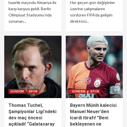
hazırlık maçında Almanya ile
Her geçen gün değişimler
karşı karşıya geldi. Berlin
üzerine çalışmalarını
Olimpiyat Stadyumu’nda
sürdüren FIFA’da gelişim
oynanan...
direktörü...
GÜNDEM
SPOR
GÜNDEM
SPOR
Thomas Tuchel,
Bayern Münih kalecisi
Şampiyonlar Ligi’ndeki
Manuel Neuer’den
dev maç öncesi
Icardi itirafı! ”Beni
açıkladı! “Galatasaray
bekleyenen ne