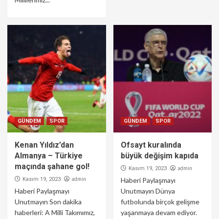
GÜNDEM
SPOR
GÜNDEM
SPOR
Kenan Yıldız’dan
Ofsayt kuralında
Almanya – Türkiye
büyük değişim kapıda
maçında şahane gol!
admin
Kasım 19, 2023
admin
Kasım 19, 2023
Haberi Paylaşmayı
Haberi Paylaşmayı
Unutmayın Dünya
Unutmayın Son dakika
futbolunda birçok gelişme
haberleri: A Milli Takımımız,
yaşanmaya devam ediyor.