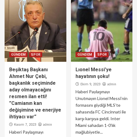
GÜNDEM
SPOR
GÜNDEM
SPOR
Beşiktaş Başkanı
Lıonel Messi’ye
Ahmet Nur Çebi,
hayatının şoku!
başkanlık seçiminde
admin
Ekim 9, 2023
aday olmayacağını
Haberi Paylaşmayı
resmen ilan etti!
Unutmayın Lionel Messi’nin
”Camianın kan
formasını giydiği MLS’te
değişimine ve enerjiye
sahasında FC Cincinnati ile
ihtiyacı var”
karşı karşıya geldi. Inter
admin
Kasım 7, 2023
Miami sahadan 1-0’lık
Haberi Paylaşmayı
mağlubiyetle...