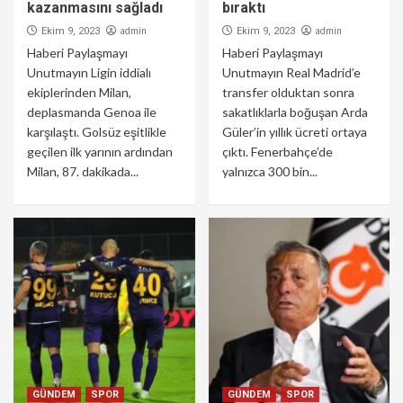
kazanmasını sağladı
bıraktı
admin
admin
Ekim 9, 2023
Ekim 9, 2023
Haberi Paylaşmayı
Haberi Paylaşmayı
Unutmayın Ligin iddialı
Unutmayın Real Madrid’e
ekiplerinden Milan,
transfer olduktan sonra
deplasmanda Genoa ile
sakatlıklarla boğuşan Arda
karşılaştı. Golsüz eşitlikle
Güler’in yıllık ücreti ortaya
geçilen ilk yarının ardından
çıktı. Fenerbahçe’de
Milan, 87. dakikada...
yalnızca 300 bin...
GÜNDEM
SPOR
GÜNDEM
SPOR