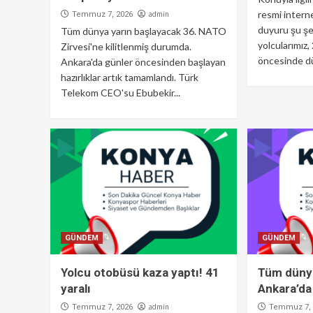
resmi intern
admin
Temmuz 7, 2026
duyuru şu şe
Tüm dünya yarın başlayacak 36. NATO
yolcularımız
Zirvesi'ne kilitlenmiş durumda.
öncesinde dü
Ankara'da günler öncesinden başlayan
hazırlıklar artık tamamlandı. Türk
Telekom CEO'su Ebubekir...
GÜNDEM
GÜNDEM
Yolcu otobüsü kaza yaptı! 41
Tüm düny
yaralı
Ankara’da
admin
Temmuz 7, 2026
Temmuz 7, 