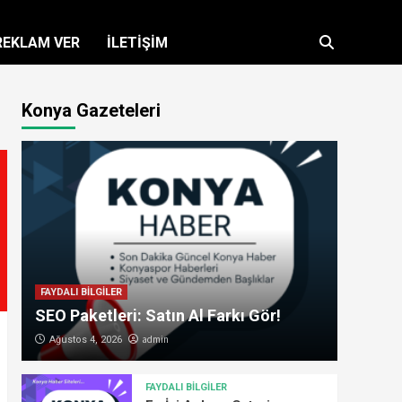
REKLAM VER
İLETİŞİM
Konya Gazeteleri
FAYDALI BİLGİLER
SEO Paketleri: Satın Al Farkı Gör!
admin
Ağustos 4, 2026
FAYDALI BİLGİLER