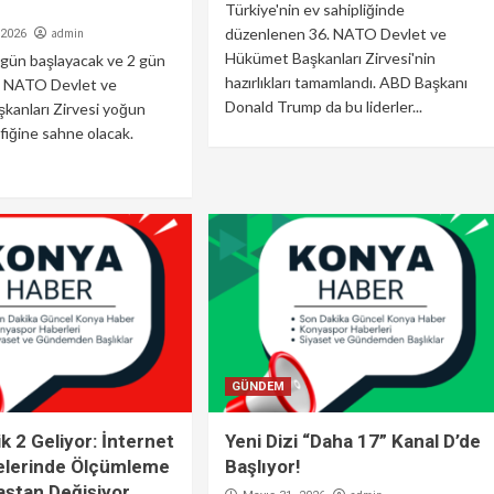
Türkiye'nin ev sahipliğinde
düzenlenen 36. NATO Devlet ve
admin
2026
Hükümet Başkanları Zirvesi'nin
gün başlayacak ve 2 gün
hazırlıkları tamamlandı. ABD Başkanı
n NATO Devlet ve
Donald Trump da bu liderler...
kanları Zirvesi yoğun
afiğine sahne olacak.
GÜNDEM
ik 2 Geliyor: İnternet
Yeni Dizi “Daha 17” Kanal D’de
elerinde Ölçümleme
Başlıyor!
aştan Değişiyor