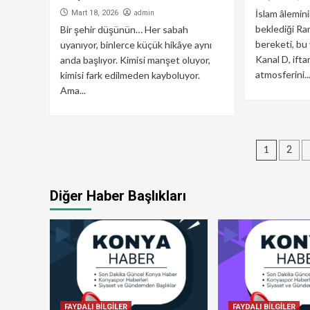
admin
İslam âlemin
Mart 18, 2026
beklediği Ra
Bir şehir düşünün… Her sabah
bereketi, bu 
uyanıyor, binlerce küçük hikâye aynı
Kanal D, ifta
anda başlıyor. Kimisi manşet oluyor,
atmosferini..
kimisi fark edilmeden kayboluyor.
Ama...
Yazı
1
2
sayfa
Diğer Haber Başlıkları
FAYDALI BİLGİLER
FAYDALI BİLGİLER