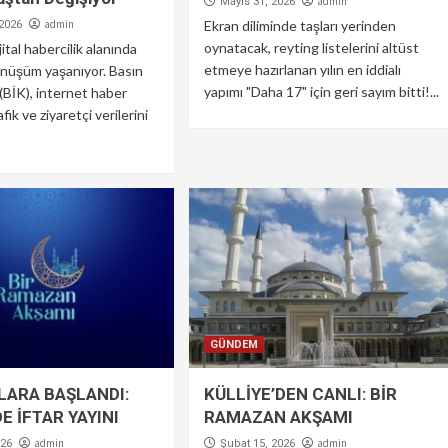
admin
Mayıs 31, 2026
admin
Ekran diliminde taşları yerinden
 2026
oynatacak, reyting listelerini altüst
jital habercilik alanında
etmeye hazırlanan yılın en iddialı
önüşüm yaşanıyor. Basın
yapımı "Daha 17" için geri sayım bitti!...
(BİK), internet haber
afik ve ziyaretçi verilerini
GÜNDEM
LARA BAŞLANDI:
KÜLLİYE’DEN CANLI: BİR
E İFTAR YAYINI
RAMAZAN AKŞAMI
admin
admin
026
Şubat 15, 2026