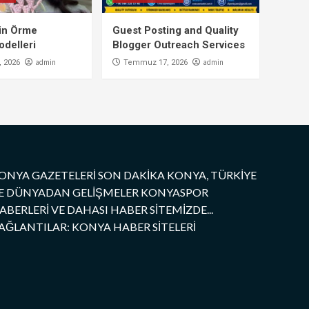
çin Örme
Guest Posting and Quality
delleri
Blogger Outreach Services
admin
admin
 2026
Temmuz 17, 2026
ONYA GAZETELERİ SON DAKİKA KONYA, TÜRKİYE
E DÜNYADAN GELİŞMELER KONYASPOR
ABERLERİ VE DAHASI HABER SİTEMİZDE...
AĞLANTILAR: KONYA HABER SİTELERİ