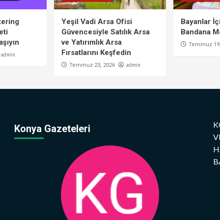
tering
Yeşil Vadi Arsa Ofisi
Bayanlar İ
eti
Güvencesiyle Satılık Arsa
Bandana Mo
aşıyın
ve Yatırımlık Arsa
Temmuz 19,
Fırsatlarını Keşfedin
admin
admin
Temmuz 23, 2026
K
Konya Gazeteleri
V
H
B