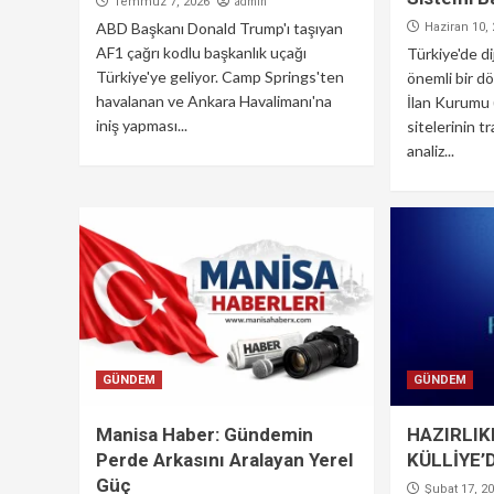
admin
Temmuz 7, 2026
ABD Başkanı Donald Trump'ı taşıyan
Haziran 10,
AF1 çağrı kodlu başkanlık uçağı
Türkiye'de di
Türkiye'ye geliyor. Camp Springs'ten
önemli bir d
havalanan ve Ankara Havalimanı'na
İlan Kurumu 
iniş yapması...
sitelerinin tr
analiz...
GÜNDEM
GÜNDEM
Manisa Haber: Gündemin
HAZIRLIK
Perde Arkasını Aralayan Yerel
KÜLLİYE’D
Güç
Şubat 17, 2