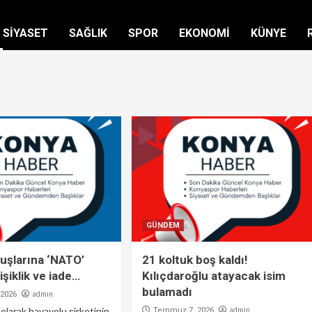
SİYASET
SAĞLIK
SPOR
EKONOMİ
KÜNYE
GÜNDEM
uşlarına ‘NATO’
21 koltuk boş kaldı!
işiklik ve iade…
Kılıçdaroğlu atayacak isim
bulamadı
admin
2026
i olarak havayolu şirketinin
admin
Temmuz 7, 2026