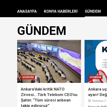
ANASAYFA
KONYA HABERLERİ
GÜNDEM
GÜNDEM
GÜNDEM
GÜNDEM
Ankara’daki kritik NATO
Ankara uç
Zirvesi… Türk Telekom CEO’su
ayarı! Değ
Şahin: “Tüm süreci anbean
Temmuz 7, 
takip ediyoruz”
Konuyla ilgil