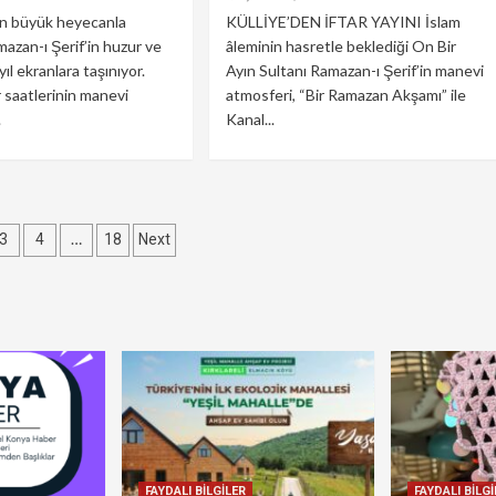
in büyük heyecanla
KÜLLİYE’DEN İFTAR YAYINI İslam
mazan-ı Şerif’in huzur ve
âleminin hasretle beklediği On Bir
yıl ekranlara taşınıyor.
Ayın Sultanı Ramazan-ı Şerif’in manevi
r saatlerinin manevi
atmosferi, “Bir Ramazan Akşamı” ile
.
Kanal...
…
3
4
18
Next
laması
FAYDALI BİLGİLER
FAYDALI BİLGİ