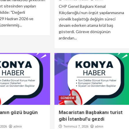
et sitesinden yapılan
CHP Genel Başkanı Kemal
kilde: "Değerli
Kılıçdaroğlu’nun örgüt yapılanmasına
, 29 Haziran 2026 ve
yönelik başlattığı değişim süreci
zenlenmiş...
devam ederken atama krizi baş
gösterdi. Göreve dönüşünün
ardından...
GÜNDEM
anın gözü bugün
Macaristan Başbakanı turist
gibi İstanbul’u gezdi
admin
admin
2026
Temmuz 7, 2026