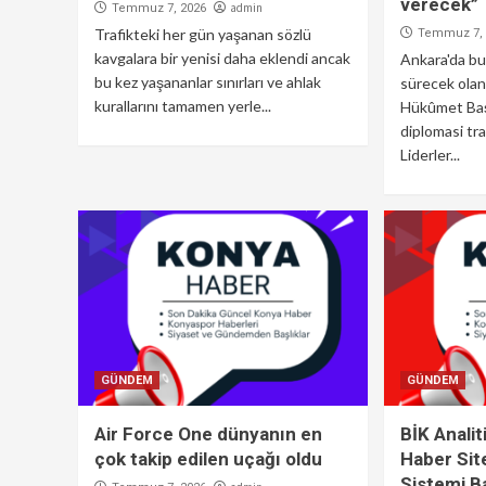
verecek”
admin
Temmuz 7, 2026
Trafikteki her gün yaşanan sözlü
Temmuz 7, 
kavgalara bir yenisi daha eklendi ancak
Ankara'da bu
bu kez yaşananlar sınırları ve ahlak
sürecek ola
kurallarını tamamen yerle...
Hükûmet Baş
diplomasi tr
Liderler...
GÜNDEM
GÜNDEM
Air Force One dünyanın en
BİK Analit
çok takip edilen uçağı oldu
Haber Sit
Sistemi B