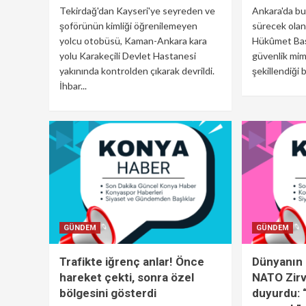
Tekirdağ'dan Kayseri'ye seyreden ve
Ankara'da bu
şoförünün kimliği öğrenilemeyen
sürecek ola
yolcu otobüsü, Kaman-Ankara kara
Hükûmet Başk
yolu Karakeçili Devlet Hastanesi
güvenlik mim
yakınında kontrolden çıkarak devrildi.
şekillendiği bi
İhbar...
GÜNDEM
GÜNDEM
Trafikte iğrenç anlar! Önce
Dünyanın 
hareket çekti, sonra özel
NATO Zirv
bölgesini gösterdi
duyurdu: 