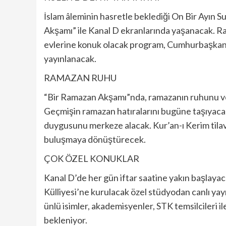
İslam âleminin hasretle beklediği On Bir Ayın 
Akşamı” ile Kanal D ekranlarında yaşanacak. Ra
evlerine konuk olacak program, Cumhurbaşkanlı
yayınlanacak.
RAMAZAN RUHU
“Bir Ramazan Akşamı”nda, ramazanın ruhunu ve İ
Geçmişin ramazan hatıralarını bugüne taşıyacak
duygusunu merkeze alacak. Kur’an-ı Kerim tilave
buluşmaya dönüştürecek.
ÇOK ÖZEL KONUKLAR
Kanal D’de her gün iftar saatine yakın başlay
Külliyesi’ne kurulacak özel stüdyodan canlı ya
ünlü isimler, akademisyenler, STK temsilcileri 
bekleniyor.