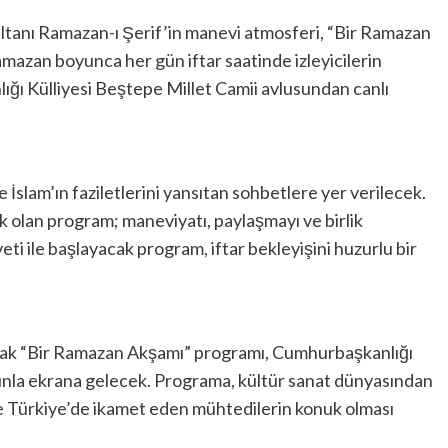
Sultanı Ramazan-ı Şerif’in manevi atmosferi, “Bir Ramazan
mazan boyunca her gün iftar saatinde izleyicilerin
ğı Külliyesi Beştepe Millet Camii avlusundan canlı
slam’ın faziletlerini yansıtan sohbetlere yer verilecek.
 olan program; maneviyatı, paylaşmayı ve birlik
ti ile başlayacak program, iftar bekleyişini huzurlu bir
acak “Bir Ramazan Akşamı” programı, Cumhurbaşkanlığı
yınla ekrana gelecek. Programa, kültür sanat dünyasından
ile Türkiye’de ikamet eden mühtedilerin konuk olması