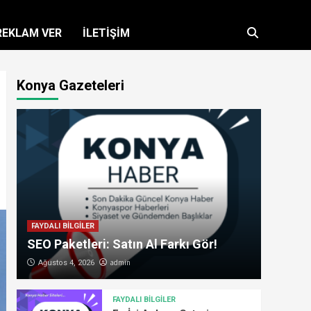
REKLAM VER
İLETİŞİM
Konya Gazeteleri
FAYDALI BİLGİLER
SEO Paketleri: Satın Al Farkı Gör!
admin
Ağustos 4, 2026
FAYDALI BİLGİLER