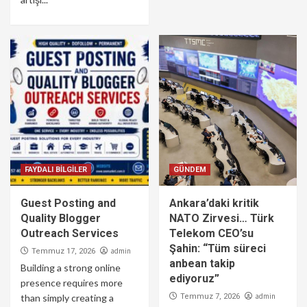
FAYDALI BİLGİLER
GÜNDEM
Guest Posting and
Ankara’daki kritik
Quality Blogger
NATO Zirvesi… Türk
Outreach Services
Telekom CEO’su
Şahin: “Tüm süreci
admin
Temmuz 17, 2026
anbean takip
Building a strong online
ediyoruz”
presence requires more
admin
than simply creating a
Temmuz 7, 2026