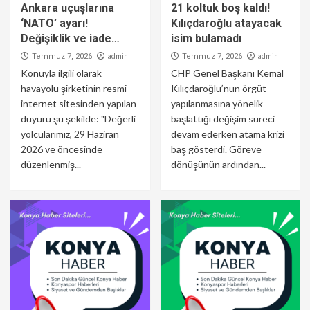
Ankara uçuşlarına
21 koltuk boş kaldı!
‘NATO’ ayarı!
Kılıçdaroğlu atayacak
Değişiklik ve iade…
isim bulamadı
admin
admin
Temmuz 7, 2026
Temmuz 7, 2026
Konuyla ilgili olarak
CHP Genel Başkanı Kemal
havayolu şirketinin resmi
Kılıçdaroğlu’nun örgüt
internet sitesinden yapılan
yapılanmasına yönelik
duyuru şu şekilde: "Değerli
başlattığı değişim süreci
yolcularımız, 29 Haziran
devam ederken atama krizi
2026 ve öncesinde
baş gösterdi. Göreve
düzenlenmiş...
dönüşünün ardından...