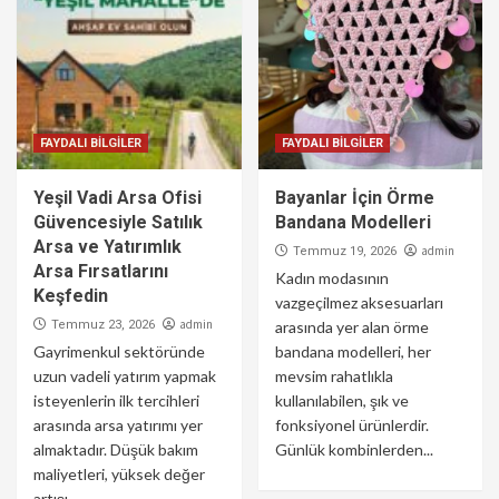
FAYDALI BİLGİLER
FAYDALI BİLGİLER
Yeşil Vadi Arsa Ofisi
Bayanlar İçin Örme
Güvencesiyle Satılık
Bandana Modelleri
Arsa ve Yatırımlık
admin
Temmuz 19, 2026
Arsa Fırsatlarını
Kadın modasının
Keşfedin
vazgeçilmez aksesuarları
admin
Temmuz 23, 2026
arasında yer alan örme
Gayrimenkul sektöründe
bandana modelleri, her
uzun vadeli yatırım yapmak
mevsim rahatlıkla
isteyenlerin ilk tercihleri
kullanılabilen, şık ve
arasında arsa yatırımı yer
fonksiyonel ürünlerdir.
almaktadır. Düşük bakım
Günlük kombinlerden...
maliyetleri, yüksek değer
artışı...