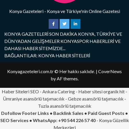
Konya Gazeteleri - Konya ve Türkiye'nin Online Gazetesi
KONYA GAZETELERİ SON DAKİKA KONYA, TÜRKİYE VE
DÜNYADAN GELİŞMELER KONYASPOR HABERLERİ VE
DAHASI HABER SİTEMİZDE...
BAĞLANTILAR: KONYA HABER SİTELERİ
Konyagazeteleri.com.tr © Her hakkı saklıdır.
|
CoverNews
by AF themes.
Haber Siteleri SEO -
Ankara Catering
- Haber sitesi organik hit -
Ümraniye asansörlü taşımacılık
-
Gebze asansörlü taşımacılık
-
Tuzla asansörlü taşımacılık
Dofollow Footer Links • Backlink Sales • Paid Guest Posts •
SEO Services • WhatsApp: +90 544 226 57 40
- Konya Güzellik
Merkezleri