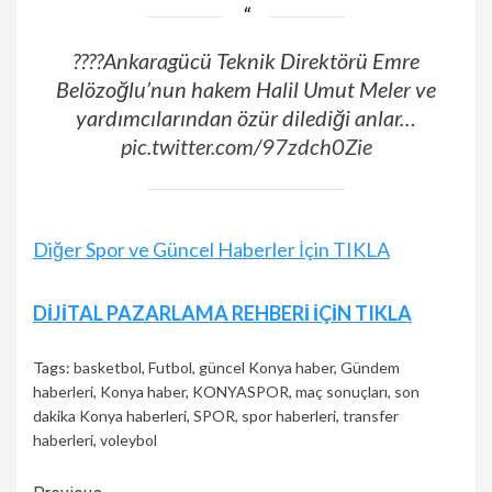
????️Ankaragücü Teknik Direktörü Emre
Belözoğlu’nun hakem Halil Umut Meler ve
yardımcılarından özür dilediği anlar…
pic.twitter.com/97zdch0Zie
Diğer Spor ve Güncel Haberler İçin TIKLA
Continue
DİJİTAL PAZARLAMA REHBERİ İÇİN TIKLA
Reading
Tags:
basketbol
,
Futbol
,
güncel Konya haber
,
Gündem
haberleri
,
Konya haber
,
KONYASPOR
,
maç sonuçları
,
son
dakika Konya haberleri
,
SPOR
,
spor haberleri
,
transfer
haberleri
,
voleybol