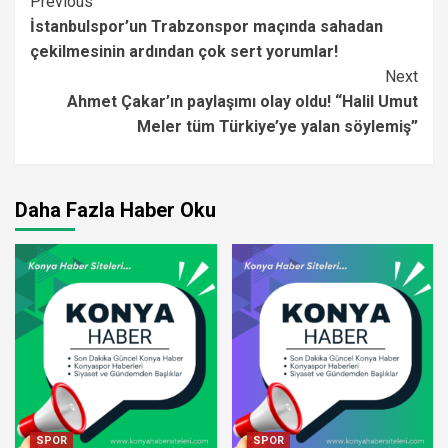
Continue
Previous
İstanbulspor’un Trabzonspor maçında sahadan
Reading
çekilmesinin ardından çok sert yorumlar!
Next
Ahmet Çakar’ın paylaşımı olay oldu! “Halil Umut
Meler tüm Türkiye’ye yalan söylemiş”
Daha Fazla Haber Oku
SPOR
SPOR