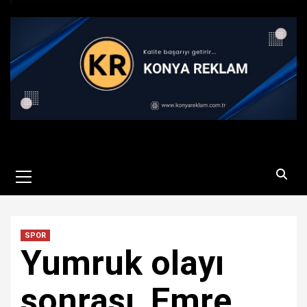
Primary
Menu
SPOR
Yumruk olayı
sonrası, Emre