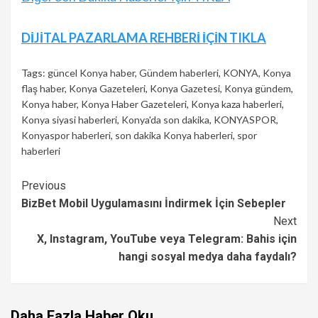
Continue
DİJİTAL PAZARLAMA REHBERİ İÇİN TIKLA
Reading
Tags:
güncel Konya haber
,
Gündem haberleri
,
KONYA
,
Konya
flaş haber
,
Konya Gazeteleri
,
Konya Gazetesi
,
Konya gündem
,
Konya haber
,
Konya Haber Gazeteleri
,
Konya kaza haberleri
,
Konya siyasi haberleri
,
Konya'da son dakika
,
KONYASPOR
,
Konyaspor haberleri
,
son dakika Konya haberleri
,
spor
haberleri
Continue
Previous
BizBet Mobil Uygulamasını İndirmek İçin Sebepler
Reading
Next
X, Instagram, YouTube veya Telegram: Bahis için
hangi sosyal medya daha faydalı?
Daha Fazla Haber Oku