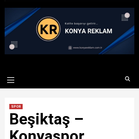
Primary
Menu
SPOR
Beşiktaş –
Konyaspor