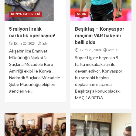
KONYA HABERLERİ
SPOR
5 milyon liralık
Beşiktaş – Konyaspor
narkotik operasyon!
maçının VAR hakemi
belli oldu
admin
Ekim 20, 2024
admin
Akşehir İlçe Emniyet
Ekim 20, 2024
Müdürlüğü Narkotik
Süper Lig’de heyecan 9.
Suçlarla Mücadele Büro
hafta müsabakaları ile
Amirliği ekibi ile Konya
devam ediyor. Konyaspor
Narkotik Suçlarla Mücadele
bu sezonki beşinci
Şube Müdürlüğü ekipleri
deplasman maçında
gençleri ve...
Beşiktaş’a konuk olacak.
MAÇ 16.00’DA...