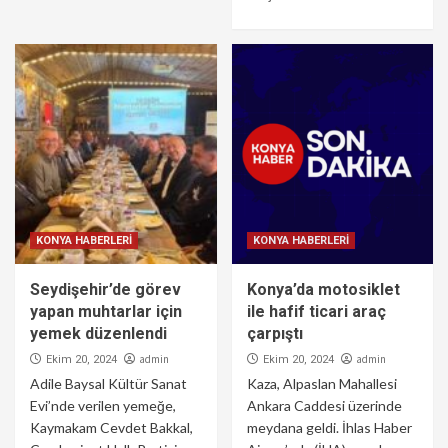
KONYA HABERLERİ
KONYA HABERLERİ
Seydişehir’de görev
Konya’da motosiklet
yapan muhtarlar için
ile hafif ticari araç
yemek düzenlendi
çarpıştı
admin
admin
Ekim 20, 2024
Ekim 20, 2024
Adile Baysal Kültür Sanat
Kaza, Alpaslan Mahallesi
Evi’nde verilen yemeğe,
Ankara Caddesi üzerinde
Kaymakam Cevdet Bakkal,
meydana geldi. İhlas Haber