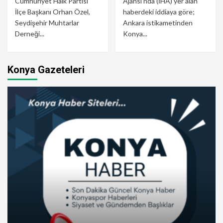
Cumhuriyet Halk Partisi
Ajansı’nda (İHA) yer alan
İlçe Başkanı Orhan Özel,
haberdeki iddiaya göre;
Seydişehir Muhtarlar
Ankara istikametinden
Derneği...
Konya...
Konya Gazeteleri