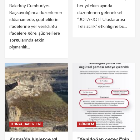
Bakırköy Cumhuriyet
her yıl ekim ayında
Başsavcılığınca düzenlenen
düzenlenen geleneksel
iddianamede, şüphelilerin
“JOTA-JOTİ Uluslararası
ifadelerine yer verildi. Bu
Telsizcilik” etkinliğine bu...
ifadelere göre, şüphelilere
sorgularında etkin
pişmanlık...
KONYA HABERLERİ
GÜNDEM
Konya’da binlerce yıl
“Yenidoğan çetesi”nin