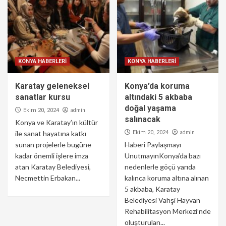
KONYA HABERLERİ
KONYA HABERLERİ
Karatay geleneksel
Konya’da koruma
sanatlar kursu
altındaki 5 akbaba
doğal yaşama
admin
Ekim 20, 2024
salınacak
Konya ve Karatay’ın kültür
admin
ile sanat hayatına katkı
Ekim 20, 2024
sunan projelerle bugüne
Haberi Paylaşmayı
kadar önemli işlere imza
UnutmayınKonya’da bazı
atan Karatay Belediyesi,
nedenlerle göçü yarıda
Necmettin Erbakan...
kalınca koruma altına alınan
5 akbaba, Karatay
Belediyesi Vahşi Hayvan
Rehabilitasyon Merkezi’nde
oluşturulan...