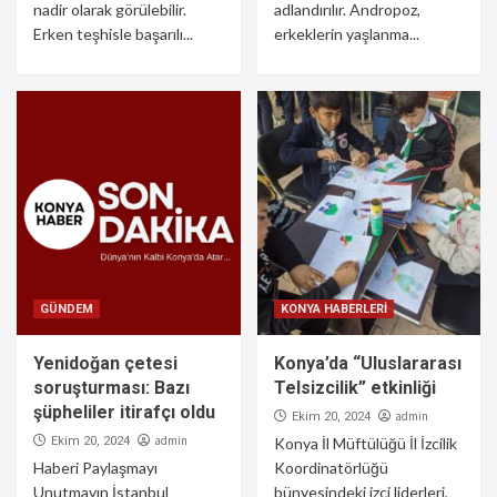
nadir olarak görülebilir.
adlandırılır. Andropoz,
Erken teşhisle başarılı...
erkeklerin yaşlanma...
GÜNDEM
KONYA HABERLERİ
Yenidoğan çetesi
Konya’da “Uluslararası
soruşturması: Bazı
Telsizcilik” etkinliği
şüpheliler itirafçı oldu
admin
Ekim 20, 2024
admin
Ekim 20, 2024
Konya İl Müftülüğü İl İzcilik
Haberi Paylaşmayı
Koordinatörlüğü
Unutmayın İstanbul
bünyesindeki izci liderleri,