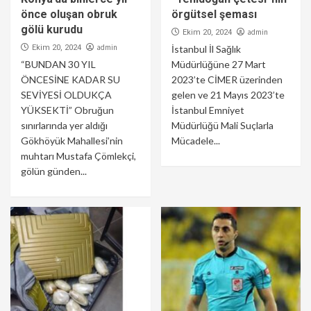
önce oluşan obruk
örgütsel şeması
gölü kurudu
admin
Ekim 20, 2024
admin
Ekim 20, 2024
İstanbul İl Sağlık
“BUNDAN 30 YIL
Müdürlüğüne 27 Mart
ÖNCESİNE KADAR SU
2023’te CİMER üzerinden
SEVİYESİ OLDUKÇA
gelen ve 21 Mayıs 2023’te
YÜKSEKTİ” Obruğun
İstanbul Emniyet
sınırlarında yer aldığı
Müdürlüğü Mali Suçlarla
Gökhöyük Mahallesi’nin
Mücadele...
muhtarı Mustafa Çömlekçi,
gölün günden...