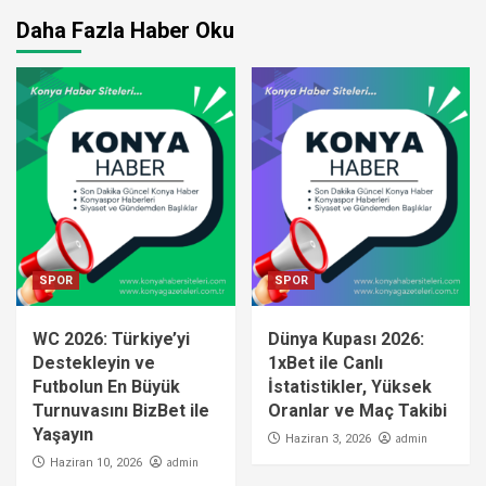
Daha Fazla Haber Oku
SPOR
SPOR
WC 2026: Türkiye’yi
Dünya Kupası 2026:
Destekleyin ve
1xBet ile Canlı
Futbolun En Büyük
İstatistikler, Yüksek
Turnuvasını BizBet ile
Oranlar ve Maç Takibi
Yaşayın
admin
Haziran 3, 2026
admin
Haziran 10, 2026