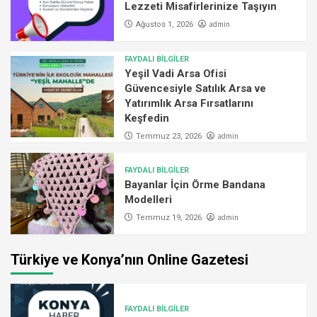
Lezzeti Misafirlerinize Taşıyın
admin
Ağustos 1, 2026
FAYDALI BİLGİLER
Yeşil Vadi Arsa Ofisi
Güvencesiyle Satılık Arsa ve
Yatırımlık Arsa Fırsatlarını
Keşfedin
admin
Temmuz 23, 2026
FAYDALI BİLGİLER
Bayanlar İçin Örme Bandana
Modelleri
admin
Temmuz 19, 2026
Türkiye ve Konya’nın Online Gazetesi
FAYDALI BİLGİLER