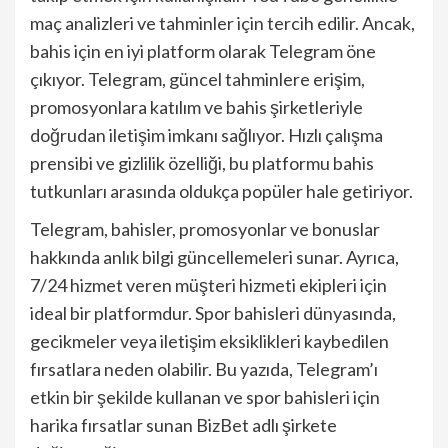
maç analizleri ve tahminler için tercih edilir. Ancak,
bahis için en iyi platform olarak Telegram öne
çıkıyor. Telegram, güncel tahminlere erişim,
promosyonlara katılım ve bahis şirketleriyle
doğrudan iletişim imkanı sağlıyor. Hızlı çalışma
prensibi ve gizlilik özelliği, bu platformu bahis
tutkunları arasında oldukça popüler hale getiriyor.
Telegram, bahisler, promosyonlar ve bonuslar
hakkında anlık bilgi güncellemeleri sunar. Ayrıca,
7/24 hizmet veren müşteri hizmeti ekipleri için
ideal bir platformdur. Spor bahisleri dünyasında,
gecikmeler veya iletişim eksiklikleri kaybedilen
fırsatlara neden olabilir. Bu yazıda, Telegram’ı
etkin bir şekilde kullanan ve spor bahisleri için
harika fırsatlar sunan BizBet adlı şirkete