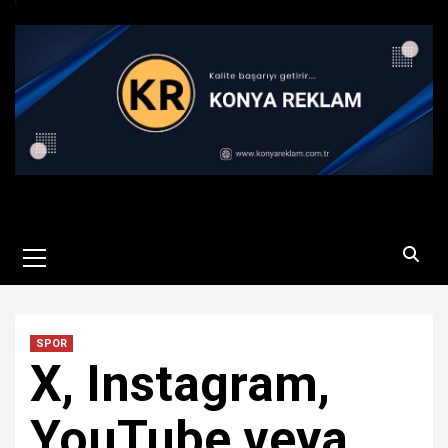
Primary
Menu
SPOR
X, Instagram,
YouTube veya