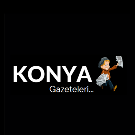
Skip
to
content