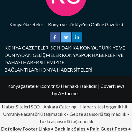
Konya Gazeteleri - Konya ve Türkiye'nin Online Gazetesi
KONYA GAZETELERİ SON DAKİKA KONYA, TÜRKİYE VE
DÜNYADAN GELİŞMELER KONYASPOR HABERLERİ VE
DAHASI HABER SİTEMİZDE...
BAĞLANTILAR: KONYA HABER SİTELERİ
Konyagazeteleri.com.tr © Her hakkı saklıdır.
|
CoverNews
by AF themes.
Haber Siteleri SEO -
Ankara Catering
- Haber sitesi organik hit -
Ümraniye asansörlü taşımacılık
-
Gebze asansörlü taşımacılık
-
Tuzla asansörlü taşımacılık
Dofollow Footer Links • Backlink Sales • Paid Guest Posts •