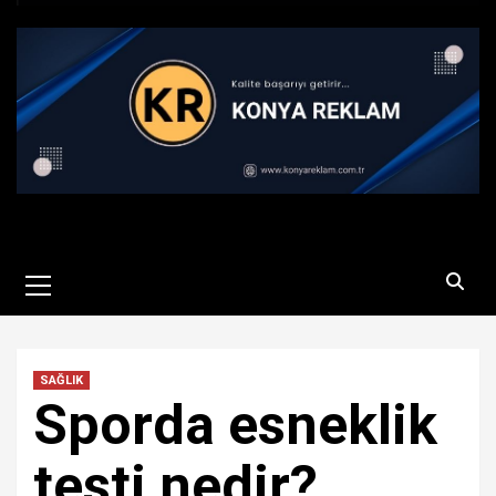
Primary
Menu
SAĞLIK
Sporda esneklik
testi nedir?