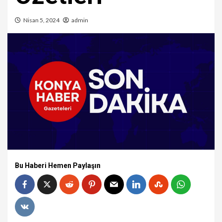
Nisan 5, 2024
admin
Bu Haberi Hemen Paylaşın