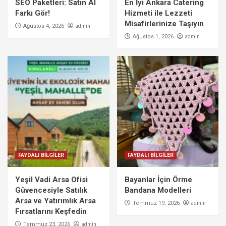
SEO Paketleri: Satın Al
En İyi Ankara Catering
Farkı Gör!
Hizmeti ile Lezzeti
Misafirlerinize Taşıyın
admin
Ağustos 4, 2026
admin
Ağustos 1, 2026
FAYDALI BİLGİLER
FAYDALI BİLGİLER
Yeşil Vadi Arsa Ofisi
Bayanlar İçin Örme
Güvencesiyle Satılık
Bandana Modelleri
Arsa ve Yatırımlık Arsa
admin
Temmuz 19, 2026
Fırsatlarını Keşfedin
admin
Temmuz 23, 2026