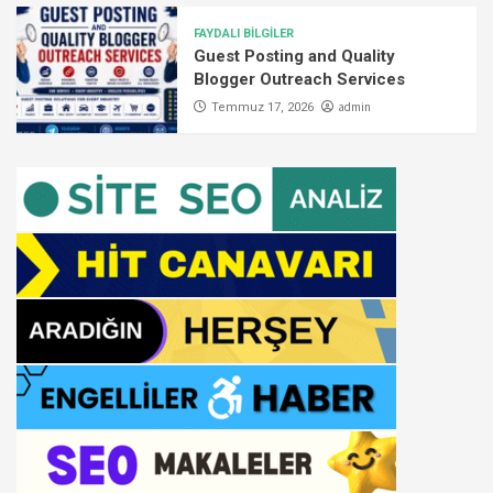
FAYDALI BİLGİLER
Guest Posting and Quality
Blogger Outreach Services
admin
Temmuz 17, 2026