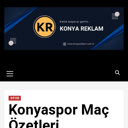
Primary
Menu
SPOR
Konyaspor Maç
Özetleri