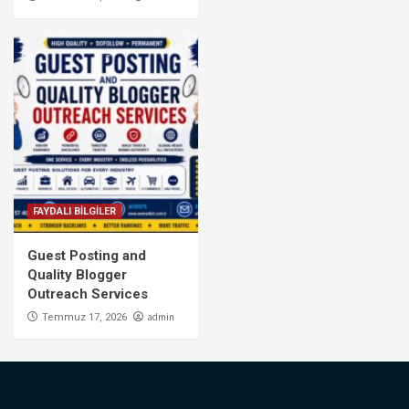
FAYDALI BİLGİLER
Guest Posting and
Quality Blogger
Outreach Services
admin
Temmuz 17, 2026