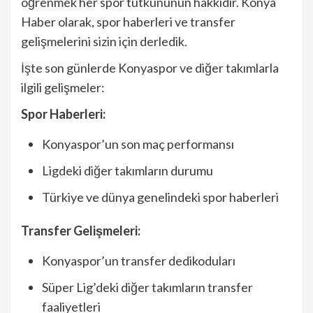
öğrenmek her spor tutkununun hakkıdır. Konya
Haber olarak, spor haberleri ve transfer
gelişmelerini sizin için derledik.
İşte son günlerde Konyaspor ve diğer takımlarla
ilgili gelişmeler:
Spor Haberleri:
Konyaspor’un son maç performansı
Ligdeki diğer takımların durumu
Türkiye ve dünya genelindeki spor haberleri
Transfer Gelişmeleri:
Konyaspor’un transfer dedikoduları
Süper Lig’deki diğer takımların transfer
faaliyetleri