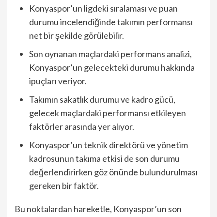
Konyaspor’un ligdeki sıralaması ve puan
durumu incelendiğinde takımın performansı
net bir şekilde görülebilir.
Son oynanan maçlardaki performans analizi,
Konyaspor’un gelecekteki durumu hakkında
ipuçları veriyor.
Takımın sakatlık durumu ve kadro gücü,
gelecek maçlardaki performansı etkileyen
faktörler arasında yer alıyor.
Konyaspor’un teknik direktörü ve yönetim
kadrosunun takıma etkisi de son durumu
değerlendirirken göz önünde bulundurulması
gereken bir faktör.
Bu noktalardan hareketle, Konyaspor’un son