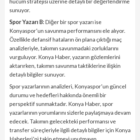
hücum stratejisi üzerine detaylı bir değerlendirme
sunuyor.
Spor Yazarı B:
Diğer bir spor yazarı ise
Konyaspor’un savunma performansını ele alıyor.
Özellikle defansif hataların ön plana çıktığı maç
analizleriyle, takımın savunmadaki zorluklarını
vurguluyor. Konya Haber, yazarın gözlemlerini
aktarırken, takımın savunma taktiklerine ilişkin
detaylı bilgiler sunuyor.
Spor yazarlarının analizleri, Konyaspor’un güncel
durumu ve hedefleri hakkında önemli bir
perspektif sunmaktadır. Konya Haber, spor
yazarlarının yorumlarını sizlerle paylaşmaya devam
edecek. Takımın gelecekteki performansı ve
transfer süreçleriyle ilgili detaylı bilgiler için Konya
Haberleri’ni takip etmeyi unutmayın.