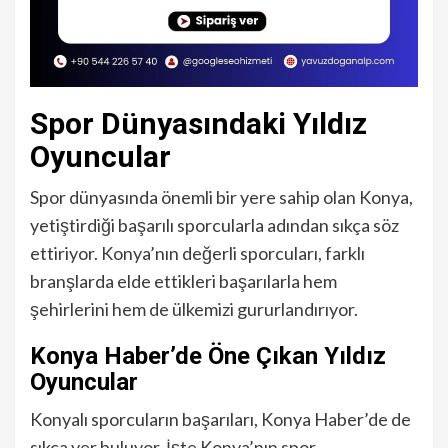
Spor Dünyasındaki Yıldız
Oyuncular
Spor dünyasında önemli bir yere sahip olan Konya,
yetiştirdiği başarılı sporcularla adından sıkça söz
ettiriyor. Konya’nın değerli sporcuları, farklı
branşlarda elde ettikleri başarılarla hem
şehirlerini hem de ülkemizi gururlandırıyor.
Konya Haber’de Öne Çıkan Yıldız
Oyuncular
Konyalı sporcuların başarıları, Konya Haber’de de
sıkça yer buluyor. İşte Konya’nın spor