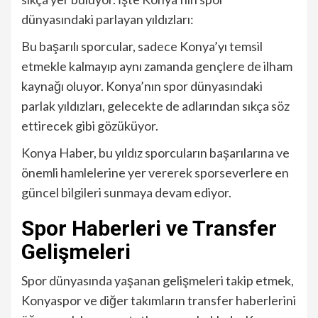
dünyasındaki parlayan yıldızları:
Bu başarılı sporcular, sadece Konya’yı temsil
etmekle kalmayıp aynı zamanda gençlere de ilham
kaynağı oluyor. Konya’nın spor dünyasındaki
parlak yıldızları, gelecekte de adlarından sıkça söz
ettirecek gibi gözüküyor.
Konya Haber, bu yıldız sporcuların başarılarına ve
önemli hamlelerine yer vererek sporseverlere en
güncel bilgileri sunmaya devam ediyor.
Spor Haberleri ve Transfer
Gelişmeleri
Spor dünyasında yaşanan gelişmeleri takip etmek,
Konyaspor ve diğer takımların transfer haberlerini