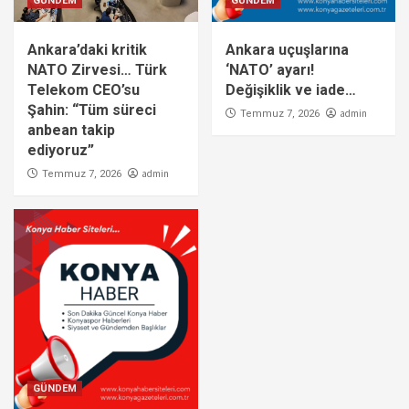
GÜNDEM
GÜNDEM
Ankara’daki kritik
Ankara uçuşlarına
NATO Zirvesi… Türk
‘NATO’ ayarı!
Telekom CEO’su
Değişiklik ve iade…
Şahin: “Tüm süreci
admin
Temmuz 7, 2026
anbean takip
ediyoruz”
admin
Temmuz 7, 2026
GÜNDEM