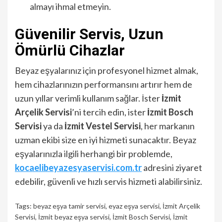
almayı ihmal etmeyin.
Güvenilir Servis, Uzun
Ömürlü Cihazlar
Beyaz eşyalarınız için profesyonel hizmet almak,
hem cihazlarınızın performansını artırır hem de
uzun yıllar verimli kullanım sağlar. İster
İzmit
Arçelik Servisi
’ni tercih edin, ister
İzmit Bosch
Servisi
ya da
İzmit Vestel Servisi
, her markanın
uzman ekibi size en iyi hizmeti sunacaktır. Beyaz
eşyalarınızla ilgili herhangi bir problemde,
kocaelibeyazesyaservisi.com.tr
adresini ziyaret
edebilir, güvenli ve hızlı servis hizmeti alabilirsiniz.
Tags:
beyaz eşya tamir servisi
,
eyaz eşya servisi
,
İzmit Arçelik
Servisi
,
İzmit beyaz eşya servisi
,
İzmit Bosch Servisi
,
İzmit