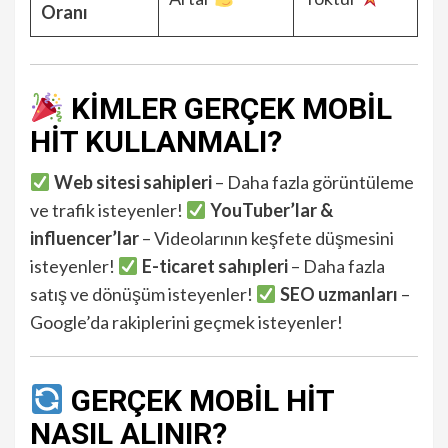
Oranı
KİMLER GERÇEK MOBİL
HİT KULLANMALI?
Web sitesi sahipleri
– Daha fazla görüntüleme
ve trafik isteyenler!
YouTuber’lar &
influencer’lar
– Videolarının keşfete düşmesini
isteyenler!
E-ticaret sahıpleri
– Daha fazla
satış ve dönüşüm isteyenler!
SEO uzmanları
–
Google’da rakiplerini geçmek isteyenler!
GERÇEK MOBİL HİT
NASIL ALINIR?