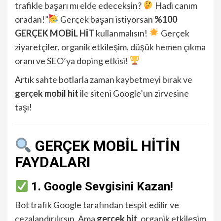
trafikle başarı mı elde edeceksin?
Hadi canım
oradan!”
Gerçek başarı istiyorsan
%100
GERÇEK MOBİL HİT
kullanmalısın!
Gerçek
ziyaretçiler, organik etkileşim, düşük hemen çıkma
oranı ve SEO’ya doping etkisi!
Artık sahte botlarla zaman kaybetmeyi bırak ve
gerçek mobil hit
ile siteni Google’un zirvesine
taşı!
GERÇEK MOBİL HİTİN
FAYDALARI
1. Google Sevgisini Kazan!
Bot trafik Google tarafından tespit edilir ve
cezalandırılırsın. Ama
gerçek hit
, organik etkileşim