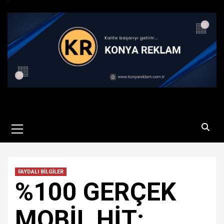
Primary
Menu
FAYDALI BİLGİLER
%100 GERÇEK
MOBİL HİT: