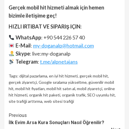
Gerçek mobil hit hizmeti almak için hemen
bizimle iletişime geç!
HIZLI İRTİBAT VE SİPARİŞ İÇİN:
WhatsApp
: +90 544 226 57 40
E-Mail
:
my-doganalp@hotmail.com
Skype
: live:my-doganalp
Telegram
:
t.me/alpnetajans
Tags:
dijital pazarlama
,
en iyi hit hizmeti
,
gerçek mobil hit
,
gerçek ziyaretçi
,
Google sıralama yükseltme
,
güvenilir mobil
hit
,
mobil hit fiyatları
,
mobil hit satın al
,
mobil ziyaretçi
,
online
hit hizmeti
,
organik hit paketi
,
organik trafik
,
SEO uyumlu hit
,
site trafiği arttırma
,
web sitesi trafiği
Continue
Previous
İlk Evim Arsa Kura Sonuçları Nasıl Öğrenilir?
Reading