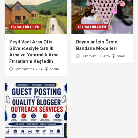
FAYDALI BİLGİLER
FAYDALI BİLGİLER
Yeşil Vadi Arsa Ofisi
Bayanlar İçin Örme
Güvencesiyle Satılık
Bandana Modelleri
Arsa ve Yatırımlık Arsa
admin
Temmuz 19, 2026
Fırsatlarını Keşfedin
admin
Temmuz 23, 2026