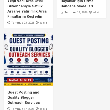
Yeşil Vadi Arsa Ofisi
Bayanlar İçin Örme
Güvencesiyle Satılık
Bandana Modelleri
Arsa ve Yatırımlık Arsa
admin
Temmuz 19, 2026
Fırsatlarını Keşfedin
admin
Temmuz 23, 2026
FAYDALI BİLGİLER
Guest Posting and
Quality Blogger
Outreach Services
admin
Temmuz 17, 2026