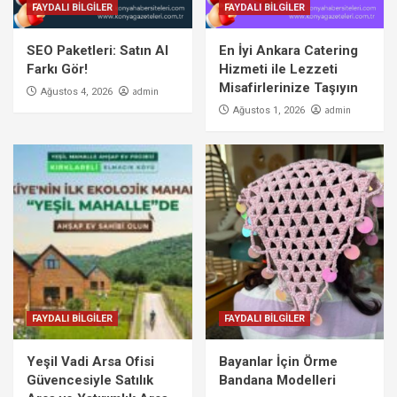
FAYDALI BİLGİLER
FAYDALI BİLGİLER
SEO Paketleri: Satın Al
En İyi Ankara Catering
Farkı Gör!
Hizmeti ile Lezzeti
Misafirlerinize Taşıyın
admin
Ağustos 4, 2026
admin
Ağustos 1, 2026
FAYDALI BİLGİLER
FAYDALI BİLGİLER
Yeşil Vadi Arsa Ofisi
Bayanlar İçin Örme
Güvencesiyle Satılık
Bandana Modelleri