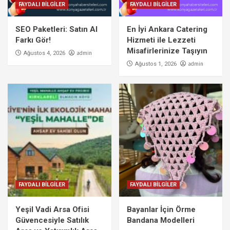
FAYDALI BİLGİLER
FAYDALI BİLGİLER
SEO Paketleri: Satın Al
En İyi Ankara Catering
Farkı Gör!
Hizmeti ile Lezzeti
Misafirlerinize Taşıyın
admin
Ağustos 4, 2026
admin
Ağustos 1, 2026
FAYDALI BİLGİLER
FAYDALI BİLGİLER
Yeşil Vadi Arsa Ofisi
Bayanlar İçin Örme
Güvencesiyle Satılık
Bandana Modelleri