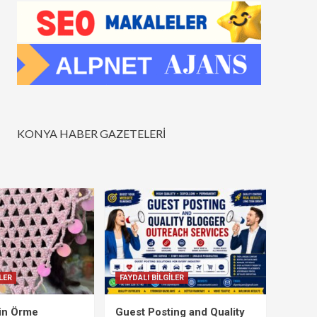
KONYA HABER GAZETELERİ
LER
FAYDALI BİLGİLER
çin Örme
Guest Posting and Quality