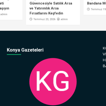
eti
Güvencesiyle Satılık Arsa
Bandana Mo
aşıyın
ve Yatırımlık Arsa
Temmuz 19,
Fırsatlarını Keşfedin
admin
admin
Temmuz 23, 2026
K
Konya Gazeteleri
V
H
B