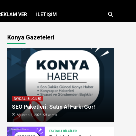
REKLAM VER
İLETİŞİM
Konya Gazeteleri
FAYDALI BİLGİLER
SEO Paketleri: Satın Al Farkı Gör!
admin
Ağustos 4, 2026
FAYDALI BİLGİLER