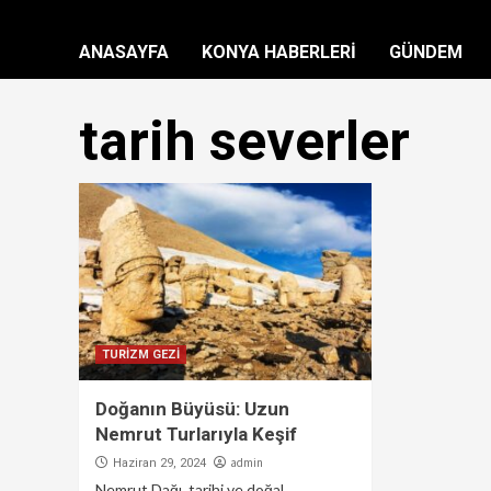
ANASAYFA
KONYA HABERLERİ
GÜNDEM
tarih severler
TURİZM GEZİ
Doğanın Büyüsü: Uzun
Nemrut Turlarıyla Keşif
admin
Haziran 29, 2024
Nemrut Dağı, tarihi ve doğal