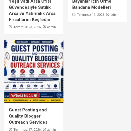
Yeşil Vadi Arsa Ofisi
Bayanlar İçin Örme
Güvencesiyle Satılık
Bandana Modelleri
Arsa ve Yatırımlık Arsa
admin
Temmuz 19, 2026
Fırsatlarını Keşfedin
admin
Temmuz 23, 2026
FAYDALI BİLGİLER
Guest Posting and
Quality Blogger
Outreach Services
admin
Temmuz 17, 2026