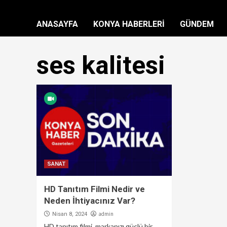
ANASAYFA
KONYA HABERLERİ
GÜNDEM
ses kalitesi
SANAT
HD Tanıtım Filmi Nedir ve
Neden İhtiyacınız Var?
admin
Nisan 8, 2024
HD tanıtım filmi, markanızı güçlü bir