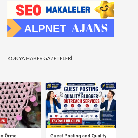
KONYA HABER GAZETELERİ
LER
FAYDALI BİLGİLER
çin Örme
Guest Posting and Quality