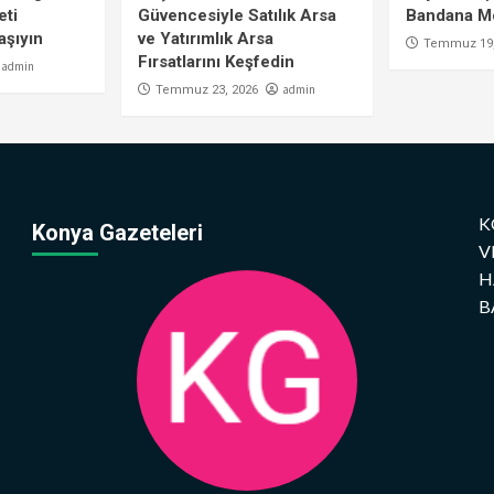
eti
Güvencesiyle Satılık Arsa
Bandana Mo
aşıyın
ve Yatırımlık Arsa
Temmuz 19,
Fırsatlarını Keşfedin
admin
admin
Temmuz 23, 2026
K
Konya Gazeteleri
V
H
B