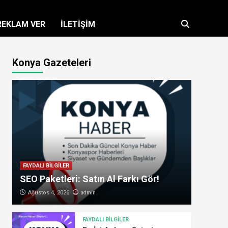
REKLAM VER
İLETİŞİM
Konya Gazeteleri
FAYDALI BİLGİLER
SEO Paketleri: Satın Al Farkı Gör!
admin
Ağustos 4, 2026
FAYDALI BİLGİLER