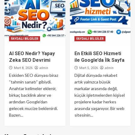
FAYDALI BİLGİLER
FAYDALI BİLGİLER
AI SEO Nedir? Yapay
En Etkili SEO Hizmeti
Zeka SEO Devrimi
ile Google’da İlk Sayfa
admin
admin
Mart 8, 2026
Mart 5, 2026
Eskiden SEO dünyası biraz
Dijital dünyada rekabet
“tahmin sanatı” gibiydi.
artık yalnızca büyük
Anahtar kelimeler eklenir,
markalar arasında değil,
birkaç backlink alınır ve
küçük işletmelerden kişisel
ardından Google’dan
projelere kadar herkes
gelecek mucize beklenirdi.
arasında yaşanıyor. Bir web
Bazen...
sitesinin...