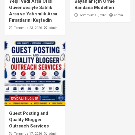
Yeşil Vadi Arsa Ofisi
Bayanlar İçin Örme
Güvencesiyle Satılık
Bandana Modelleri
Arsa ve Yatırımlık Arsa
admin
Temmuz 19, 2026
Fırsatlarını Keşfedin
admin
Temmuz 23, 2026
FAYDALI BİLGİLER
Guest Posting and
Quality Blogger
Outreach Services
admin
Temmuz 17, 2026