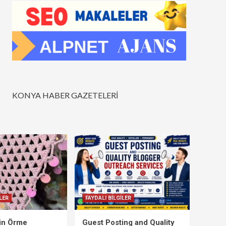
KONYA HABER GAZETELERİ
LER
FAYDALI BİLGİLER
çin Örme
Guest Posting and Quality