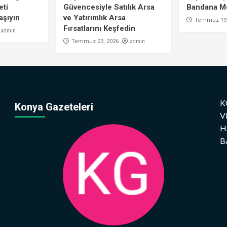
eti
Güvencesiyle Satılık Arsa
Bandana Mo
aşıyın
ve Yatırımlık Arsa
Temmuz 19,
Fırsatlarını Keşfedin
admin
admin
Temmuz 23, 2026
K
Konya Gazeteleri
V
H
B