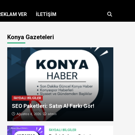
REKLAM VER
İLETİŞİM
Konya Gazeteleri
FAYDALI BİLGİLER
SEO Paketleri: Satın Al Farkı Gör!
admin
Ağustos 4, 2026
FAYDALI BİLGİLER