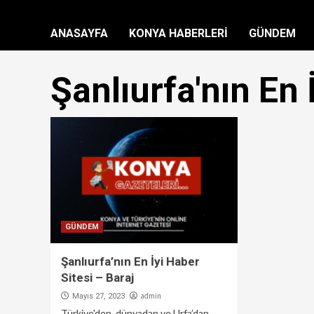
ANASAYFA
KONYA HABERLERİ
GÜNDEM
Şanlıurfa'nın En 
GÜNDEM
Şanlıurfa’nın En İyi Haber
Sitesi – Baraj
admin
Mayıs 27, 2023
Türkiye'den, dünyadan ve Urfa’dan