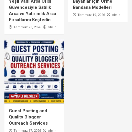
Yeşil Vadi Arsa Ofisi
Bayanlar İçin Örme
Güvencesiyle Satılık
Bandana Modelleri
Arsa ve Yatırımlık Arsa
admin
Temmuz 19, 2026
Fırsatlarını Keşfedin
admin
Temmuz 23, 2026
FAYDALI BİLGİLER
Guest Posting and
Quality Blogger
Outreach Services
admin
Temmuz 17, 2026