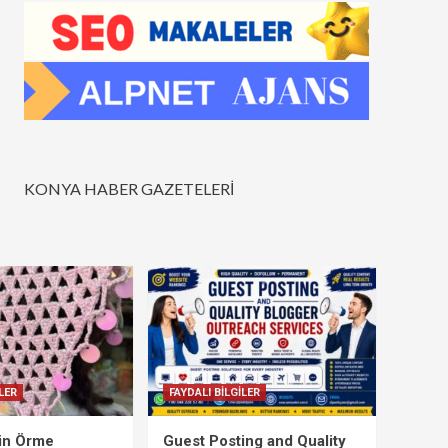
KONYA HABER GAZETELERİ
LER
FAYDALI BİLGİLER
çin Örme
Guest Posting and Quality