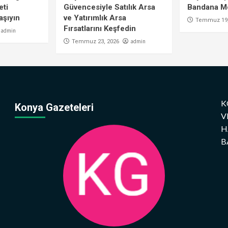
eti
Güvencesiyle Satılık Arsa
Bandana Mo
aşıyın
ve Yatırımlık Arsa
Temmuz 19,
Fırsatlarını Keşfedin
admin
admin
Temmuz 23, 2026
K
Konya Gazeteleri
V
H
B