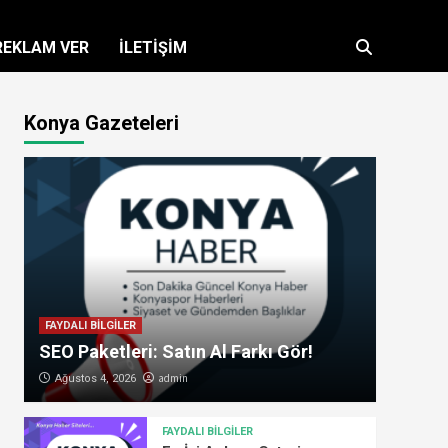
REKLAM VER
İLETİŞİM
Konya Gazeteleri
FAYDALI BİLGİLER
SEO Paketleri: Satın Al Farkı Gör!
admin
Ağustos 4, 2026
FAYDALI BİLGİLER