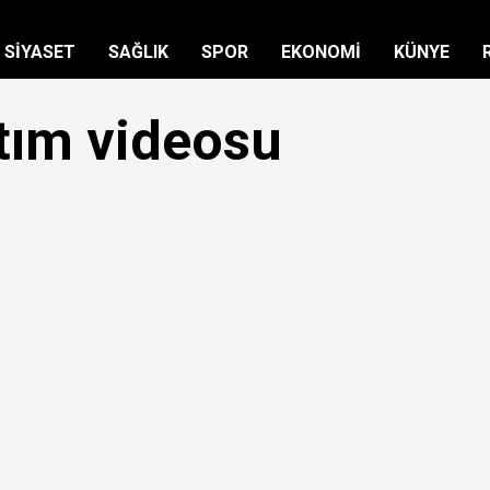
SİYASET
SAĞLIK
SPOR
EKONOMİ
KÜNYE
tım videosu