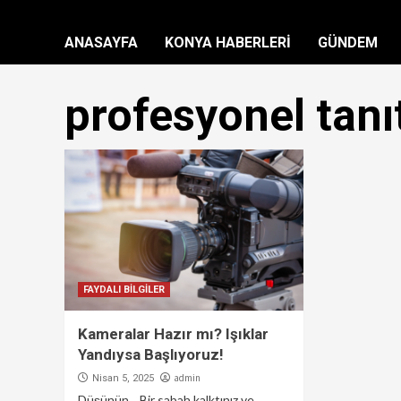
ANASAYFA
KONYA HABERLERİ
GÜNDEM
profesyonel tanı
FAYDALI BİLGİLER
Kameralar Hazır mı? Işıklar
Yandıysa Başlıyoruz!
admin
Nisan 5, 2025
Düşünün... Bir sabah kalktınız ve