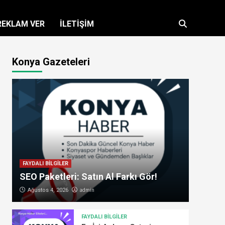
REKLAM VER
İLETİŞİM
Konya Gazeteleri
FAYDALI BİLGİLER
SEO Paketleri: Satın Al Farkı Gör!
admin
Ağustos 4, 2026
FAYDALI BİLGİLER