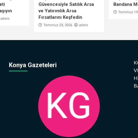
eti
Güvencesiyle Satılık Arsa
Bandana Mo
aşıyın
ve Yatırımlık Arsa
Temmuz 19,
Fırsatlarını Keşfedin
admin
admin
Temmuz 23, 2026
K
Konya Gazeteleri
V
H
B