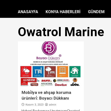
ANASAYFA
KONYA HABERLERİ
GÜNDEM
Owatrol Marine
GÜNDEM
Mobi̇lya ve ahşap koruma
ürünleri̇: Boyacı Dükkanı
admin
Kasım 3, 2023
Haberi Paylaşmayı UnutmayınOwatrol