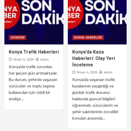
GÜNDEM
KONYA HABERLERİ
Konya Trafik Haberleri
Konya’da Kaza
Haberleri: Olay Yeri
admin
Nisan 6, 2024
İnceleme
Konya’da trafik sorunları
admin
her geçen gün artmaktadır.
Nisan 6, 2024
Bu durum, şehirde yaşayan
Konya’da yaşanan trafik
sürücüler ve toplu taşıma
kazalarının yaygınlığı ve
kullanıcıları için ciddi bir
günlük trafik durumu
endişe...
hakkında güncel bilgileri
öğrenmek, sürücülerin ve
şehir sakinlerinin öncelikli
konuları arasında...