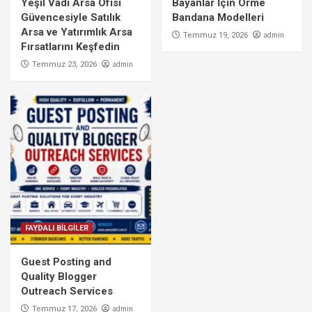
Yeşil Vadi Arsa Ofisi
Bayanlar İçin Örme
Güvencesiyle Satılık
Bandana Modelleri
Arsa ve Yatırımlık Arsa
admin
Temmuz 19, 2026
Fırsatlarını Keşfedin
admin
Temmuz 23, 2026
FAYDALI BİLGİLER
Guest Posting and
Quality Blogger
Outreach Services
admin
Temmuz 17, 2026