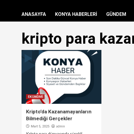
ANASAYFA
KONYA HABERLERİ
GÜNDEM
kripto para kaz
EKONOMİ
Kripto’da Kazanamayanların
Bilmediği Gerçekler
admin
Mart 5, 2025
Kripto para dünyasında sürekli