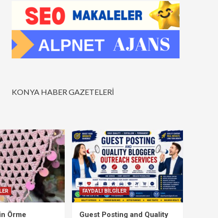
KONYA HABER GAZETELERİ
LER
FAYDALI BİLGİLER
çin Örme
Guest Posting and Quality