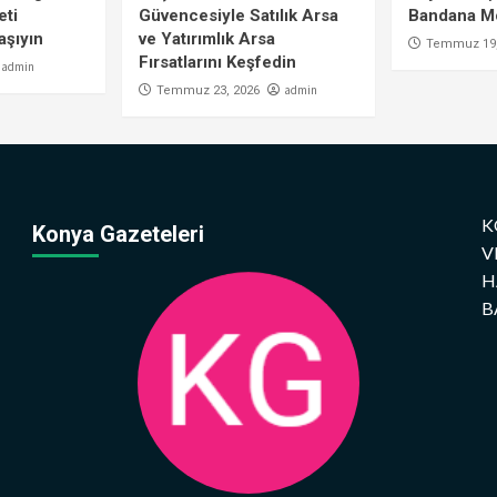
eti
Güvencesiyle Satılık Arsa
Bandana Mo
aşıyın
ve Yatırımlık Arsa
Temmuz 19,
Fırsatlarını Keşfedin
admin
admin
Temmuz 23, 2026
K
Konya Gazeteleri
V
H
B