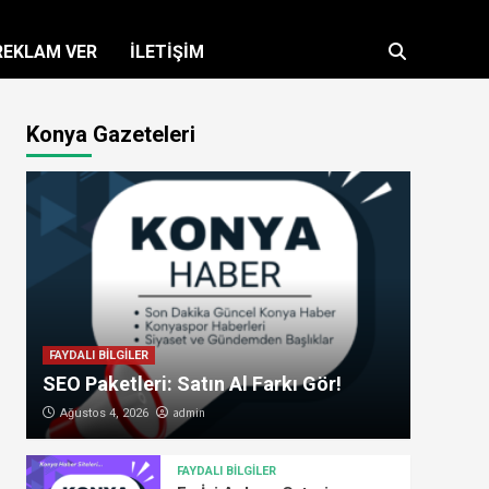
REKLAM VER
İLETİŞİM
Konya Gazeteleri
FAYDALI BİLGİLER
SEO Paketleri: Satın Al Farkı Gör!
admin
Ağustos 4, 2026
FAYDALI BİLGİLER