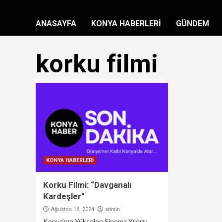
ANASAYFA
KONYA HABERLERİ
GÜNDEM
korku filmi
KONYA HABERLERİ
Korku Filmi: “Davganalı
Kardeşler”
admin
Ağustos 18, 2024
Konya’nın Yükselen Sinema Yıldızı: