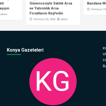
eti
Güvencesiyle Satılık Arsa
Bandana Mo
aşıyın
ve Yatırımlık Arsa
Temmuz 19,
Fırsatlarını Keşfedin
admin
admin
Temmuz 23, 2026
K
Konya Gazeteleri
V
H
B