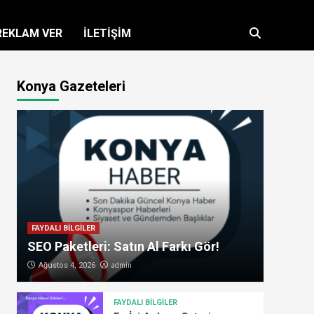
REKLAM VER
İLETİŞİM
Konya Gazeteleri
FAYDALI BİLGİLER
SEO Paketleri: Satın Al Farkı Gör!
admin
Ağustos 4, 2026
FAYDALI BİLGİLER