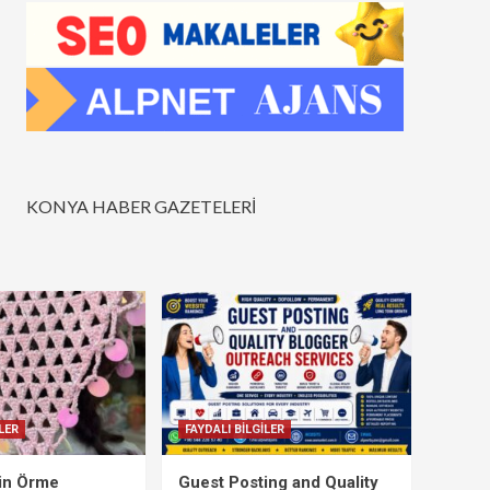
KONYA HABER GAZETELERİ
LER
FAYDALI BİLGİLER
çin Örme
Guest Posting and Quality