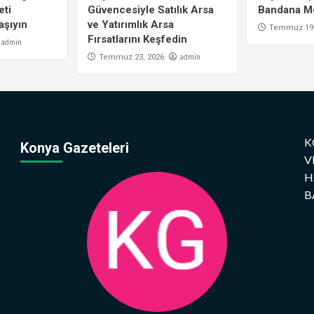
eti
Güvencesiyle Satılık Arsa
Bandana Mo
aşıyın
ve Yatırımlık Arsa
Temmuz 19,
Fırsatlarını Keşfedin
admin
admin
Temmuz 23, 2026
K
Konya Gazeteleri
V
H
B