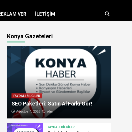
REKLAM VER
İLETİŞİM
Konya Gazeteleri
FAYDALI BİLGİLER
SEO Paketleri: Satın Al Farkı Gör!
admin
Ağustos 4, 2026
FAYDALI BİLGİLER