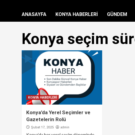
ANASAYFA
KONYA HABERLERİ
GÜNDEM
Konya seçim sür
KONYA HABERLERİ
Konya’da Yerel Seçimler ve
Gazetelerin Rolü
admin
Şubat 17, 2025
Konya’da her yerel seçim döneminde