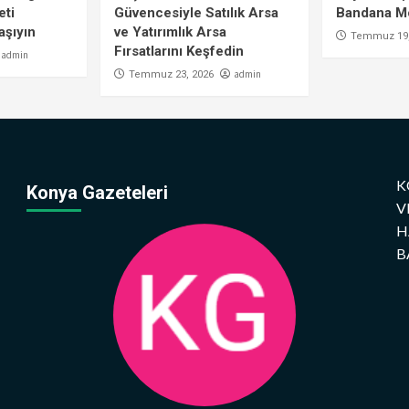
eti
Güvencesiyle Satılık Arsa
Bandana Mo
aşıyın
ve Yatırımlık Arsa
Temmuz 19,
Fırsatlarını Keşfedin
admin
admin
Temmuz 23, 2026
K
Konya Gazeteleri
V
H
B