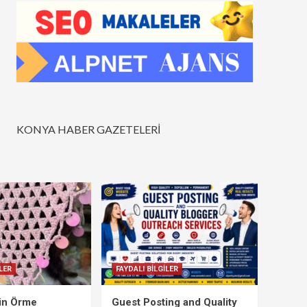
KONYA HABER GAZETELERİ
LER
FAYDALI BİLGİLER
çin Örme
Guest Posting and Quality