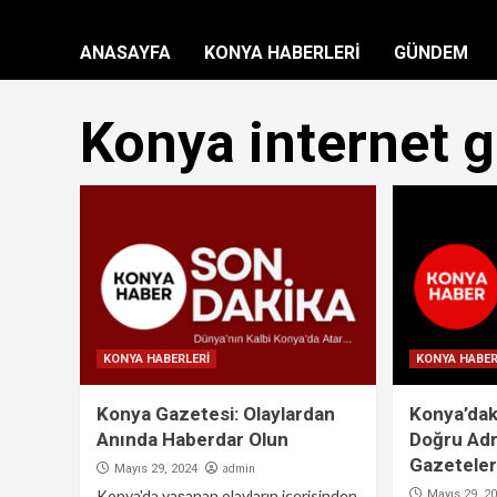
ANASAYFA
KONYA HABERLERİ
GÜNDEM
Konya internet g
KONYA HABERLERİ
KONYA HABER
Konya Gazetesi: Olaylardan
Konya’dak
Anında Haberdar Olun
Doğru Adr
Gazeteler
admin
Mayıs 29, 2024
Konya'da yaşanan olayların içerisinden
Mayıs 29, 2