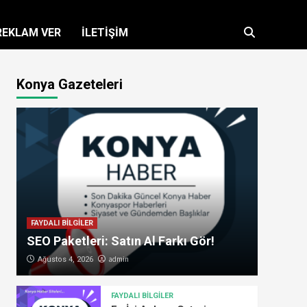
REKLAM VER
İLETİŞİM
Konya Gazeteleri
FAYDALI BİLGİLER
SEO Paketleri: Satın Al Farkı Gör!
admin
Ağustos 4, 2026
FAYDALI BİLGİLER