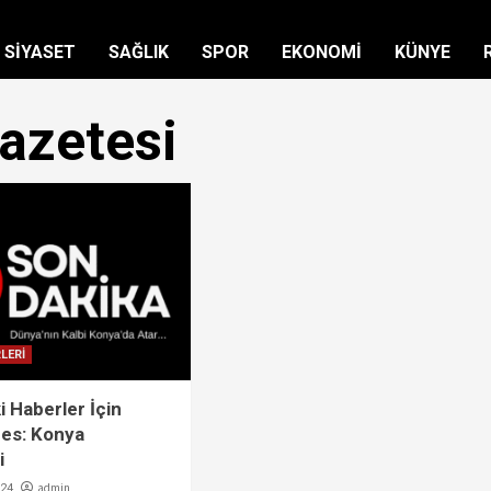
SİYASET
SAĞLIK
SPOR
EKONOMİ
KÜNYE
azetesi
LERİ
i Haberler İçin
es: Konya
i
admin
024