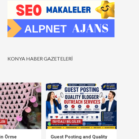
KONYA HABER GAZETELERİ
LER
FAYDALI BİLGİLER
çin Örme
Guest Posting and Quality