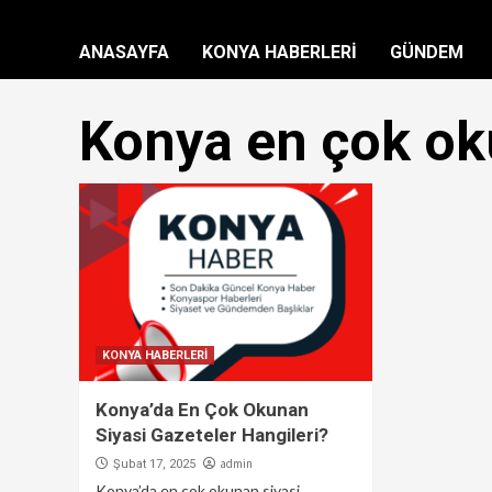
ANASAYFA
KONYA HABERLERİ
GÜNDEM
Konya en çok ok
KONYA HABERLERİ
Konya’da En Çok Okunan
Siyasi Gazeteler Hangileri?
admin
Şubat 17, 2025
Konya’da en çok okunan siyasi