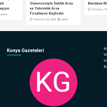
eti
Güvencesiyle Satılık Arsa
Bandana Mo
aşıyın
ve Yatırımlık Arsa
Temmuz 19,
Fırsatlarını Keşfedin
admin
admin
Temmuz 23, 2026
K
Konya Gazeteleri
V
H
B