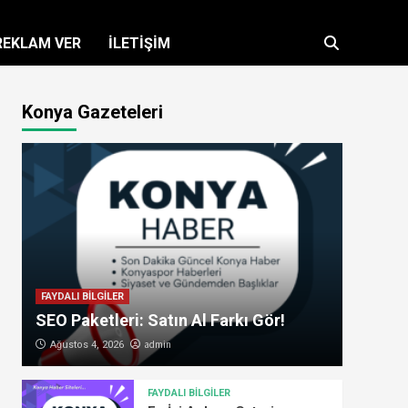
REKLAM VER
İLETİŞİM
Konya Gazeteleri
FAYDALI BİLGİLER
SEO Paketleri: Satın Al Farkı Gör!
admin
Ağustos 4, 2026
FAYDALI BİLGİLER