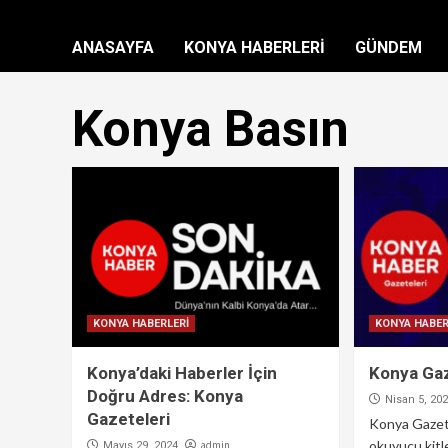
ANASAYFA
KONYA HABERLERİ
GÜNDEM
Konya Basın
KONYA HABERLERİ
KONYA HABER
Konya’daki Haberler İçin
Konya Gaz
Doğru Adres: Konya
Nisan 5, 20
Gazeteleri
Konya Gazete
okuyucu kitl
admin
Mayıs 29, 2024