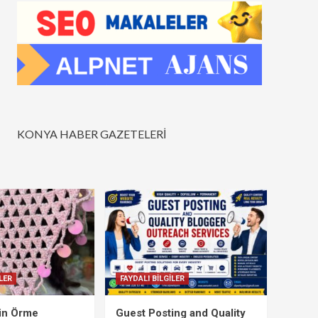
KONYA HABER GAZETELERİ
LER
FAYDALI BİLGİLER
çin Örme
Guest Posting and Quality