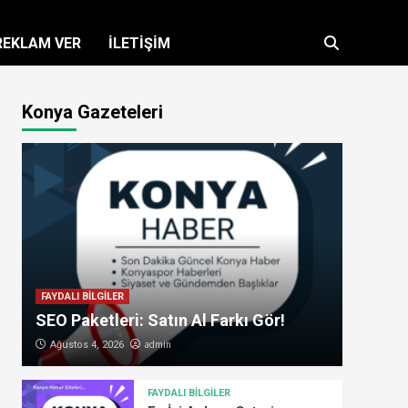
REKLAM VER
İLETİŞİM
Konya Gazeteleri
FAYDALI BİLGİLER
SEO Paketleri: Satın Al Farkı Gör!
admin
Ağustos 4, 2026
FAYDALI BİLGİLER