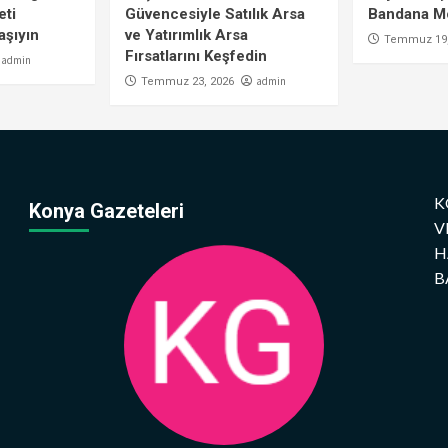
eti
Güvencesiyle Satılık Arsa
Bandana Mo
aşıyın
ve Yatırımlık Arsa
Temmuz 19,
Fırsatlarını Keşfedin
admin
admin
Temmuz 23, 2026
K
Konya Gazeteleri
V
H
B