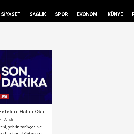
SİYASET
SAĞLIK
SPOR
EKONOMİ
KÜNYE
LERİ
eteleri: Haber Oku
admin
24
si, şehrin tarihçesi ve
esi hakkında bilgi veren