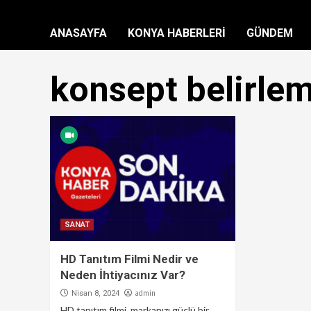
ANASAYFA
KONYA HABERLERİ
GÜNDEM
konsept belirle
SANAT
HD Tanıtım Filmi Nedir ve
Neden İhtiyacınız Var?
admin
Nisan 8, 2024
HD tanıtım filmi, markanızı güçlü bir