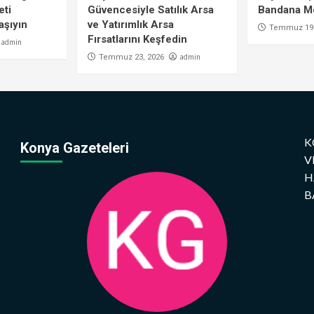
eti
Güvencesiyle Satılık Arsa
Bandana Mo
aşıyın
ve Yatırımlık Arsa
Temmuz 19,
Fırsatlarını Keşfedin
admin
admin
Temmuz 23, 2026
K
Konya Gazeteleri
V
H
B