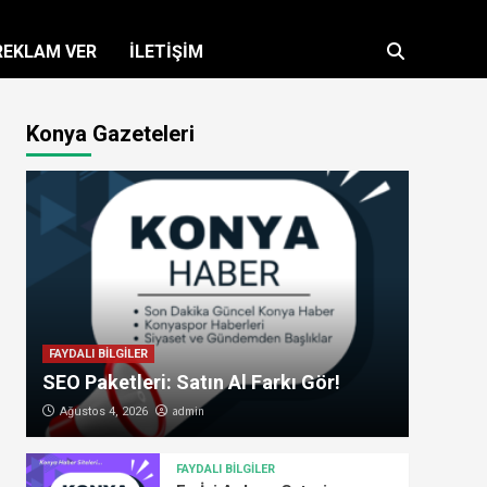
REKLAM VER
İLETİŞİM
Konya Gazeteleri
FAYDALI BİLGİLER
SEO Paketleri: Satın Al Farkı Gör!
admin
Ağustos 4, 2026
FAYDALI BİLGİLER