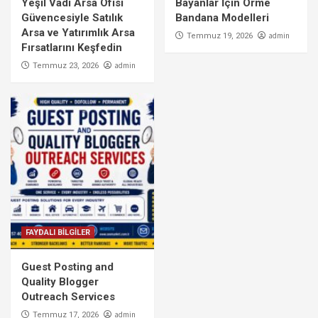
Yeşil Vadi Arsa Ofisi
Bayanlar İçin Örme
Güvencesiyle Satılık
Bandana Modelleri
Arsa ve Yatırımlık Arsa
admin
Temmuz 19, 2026
Fırsatlarını Keşfedin
admin
Temmuz 23, 2026
FAYDALI BİLGİLER
Guest Posting and
Quality Blogger
Outreach Services
admin
Temmuz 17, 2026