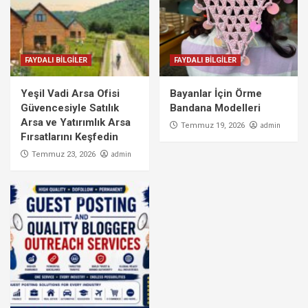
FAYDALI BİLGİLER
FAYDALI BİLGİLER
Yeşil Vadi Arsa Ofisi
Bayanlar İçin Örme
Güvencesiyle Satılık
Bandana Modelleri
Arsa ve Yatırımlık Arsa
admin
Temmuz 19, 2026
Fırsatlarını Keşfedin
admin
Temmuz 23, 2026