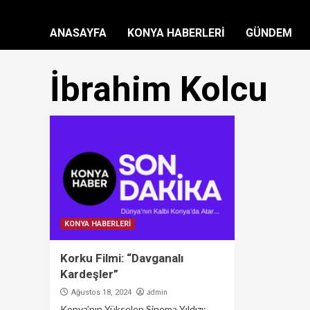
ANASAYFA
KONYA HABERLERİ
GÜNDEM
İbrahim Kolcu
KONYA HABERLERİ
Korku Filmi: “Davganalı
Kardeşler”
admin
Ağustos 18, 2024
Konya’nın Yükselen Sinema Yıldızı: