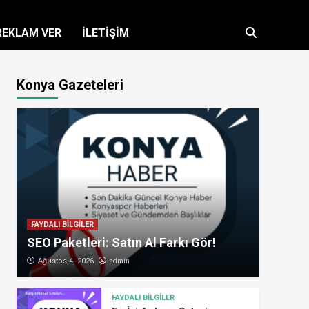
REKLAM VER
İLETİŞİM
Konya Gazeteleri
FAYDALI BİLGİLER
SEO Paketleri: Satın Al Farkı Gör!
admin
Ağustos 4, 2026
FAYDALI BİLGİLER