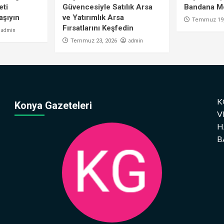
eti
Güvencesiyle Satılık Arsa
Bandana Mo
aşıyın
ve Yatırımlık Arsa
Temmuz 19,
Fırsatlarını Keşfedin
admin
admin
Temmuz 23, 2026
K
Konya Gazeteleri
V
H
B