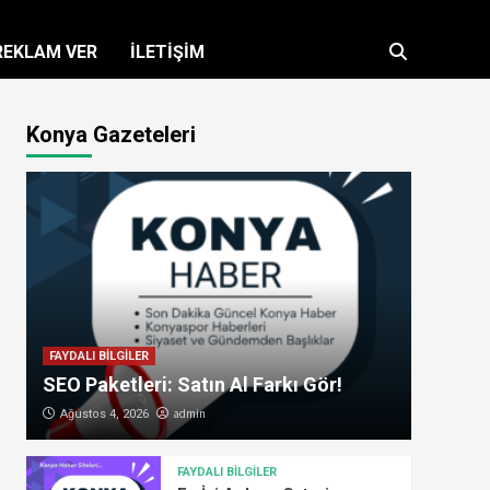
REKLAM VER
İLETİŞİM
Konya Gazeteleri
FAYDALI BİLGİLER
SEO Paketleri: Satın Al Farkı Gör!
admin
Ağustos 4, 2026
FAYDALI BİLGİLER