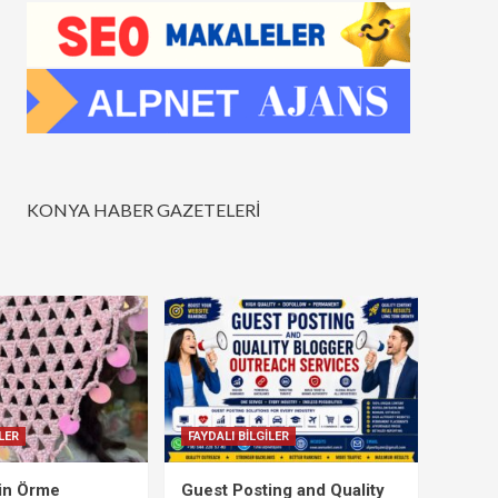
KONYA HABER GAZETELERİ
LER
FAYDALI BİLGİLER
çin Örme
Guest Posting and Quality