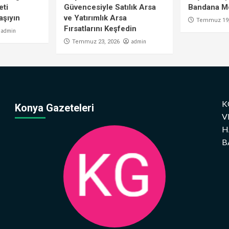
eti
Güvencesiyle Satılık Arsa
Bandana Mo
aşıyın
ve Yatırımlık Arsa
Temmuz 19,
Fırsatlarını Keşfedin
admin
admin
Temmuz 23, 2026
K
Konya Gazeteleri
V
H
B