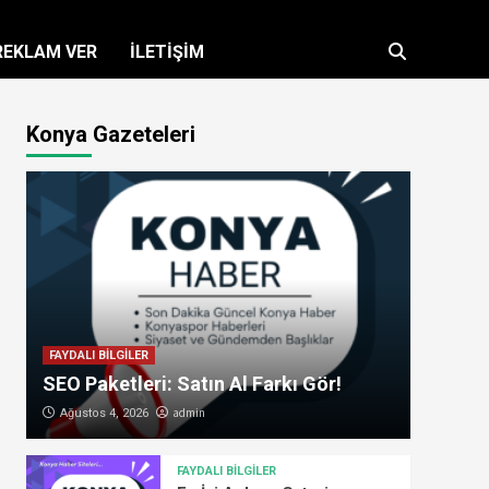
REKLAM VER
İLETİŞİM
Konya Gazeteleri
FAYDALI BİLGİLER
SEO Paketleri: Satın Al Farkı Gör!
admin
Ağustos 4, 2026
FAYDALI BİLGİLER