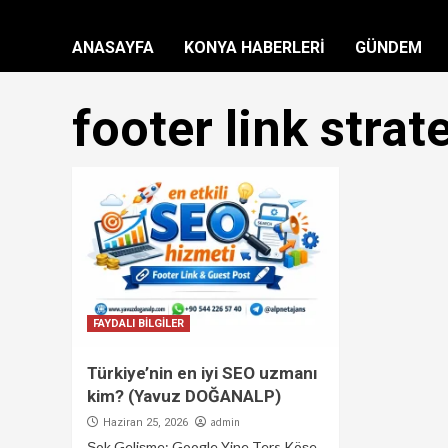
ANASAYFA
KONYA HABERLERİ
GÜNDEM
footer link strate
FAYDALI BİLGİLER
Türkiye’nin en iyi SEO uzmanı
kim? (Yavuz DOĞANALP)
admin
Haziran 25, 2026
Şok Gelişme: Google Yine Ters Köşe