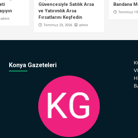
eti
Güvencesiyle Satılık Arsa
Bandana Mo
aşıyın
ve Yatırımlık Arsa
Temmuz 19,
Fırsatlarını Keşfedin
admin
admin
Temmuz 23, 2026
K
Konya Gazeteleri
V
H
B