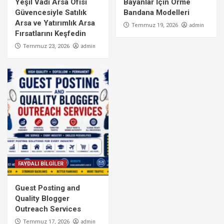
Yeşil Vadi Arsa Ofisi
Bayanlar İçin Örme
Güvencesiyle Satılık
Bandana Modelleri
Arsa ve Yatırımlık Arsa
admin
Temmuz 19, 2026
Fırsatlarını Keşfedin
admin
Temmuz 23, 2026
FAYDALI BİLGİLER
Guest Posting and
Quality Blogger
Outreach Services
admin
Temmuz 17, 2026