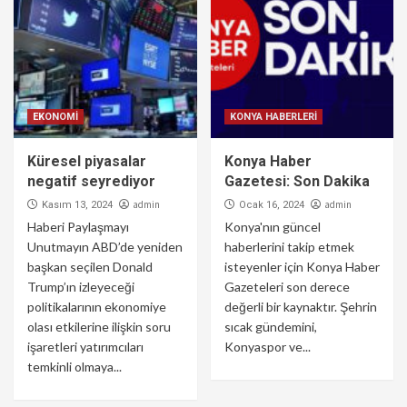
EKONOMİ
KONYA HABERLERİ
Küresel piyasalar
Konya Haber
negatif seyrediyor
Gazetesi: Son Dakika
admin
admin
Kasım 13, 2024
Ocak 16, 2024
Haberi Paylaşmayı
Konya'nın güncel
Unutmayın ABD’de yeniden
haberlerini takip etmek
başkan seçilen Donald
isteyenler için Konya Haber
Trump’ın izleyeceği
Gazeteleri son derece
politikalarının ekonomiye
değerli bir kaynaktır. Şehrin
olası etkilerine ilişkin soru
sıcak gündemini,
işaretleri yatırımcıları
Konyaspor ve...
temkinli olmaya...