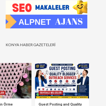
KONYA HABER GAZETELERİ
LER
FAYDALI BİLGİLER
çin Örme
Guest Posting and Quality