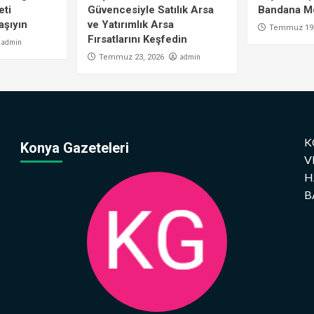
eti
Güvencesiyle Satılık Arsa
Bandana Mo
aşıyın
ve Yatırımlık Arsa
Temmuz 19,
Fırsatlarını Keşfedin
admin
admin
Temmuz 23, 2026
K
Konya Gazeteleri
V
H
B