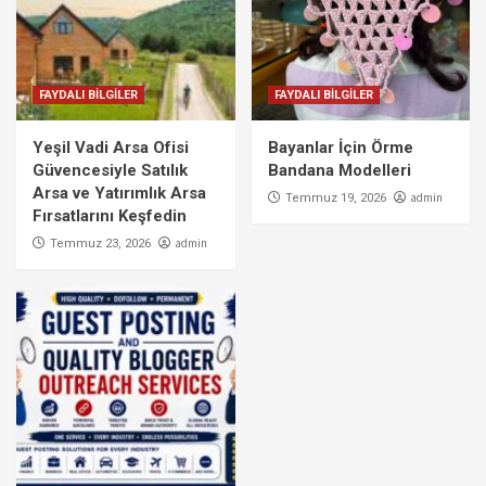
FAYDALI BİLGİLER
FAYDALI BİLGİLER
Yeşil Vadi Arsa Ofisi
Bayanlar İçin Örme
Güvencesiyle Satılık
Bandana Modelleri
Arsa ve Yatırımlık Arsa
admin
Temmuz 19, 2026
Fırsatlarını Keşfedin
admin
Temmuz 23, 2026