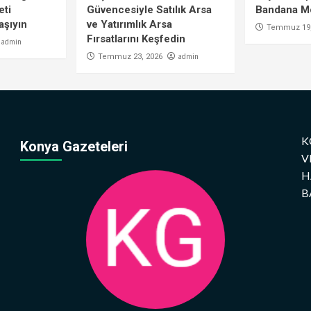
eti
Güvencesiyle Satılık Arsa
Bandana Mo
aşıyın
ve Yatırımlık Arsa
Temmuz 19,
Fırsatlarını Keşfedin
admin
admin
Temmuz 23, 2026
K
Konya Gazeteleri
V
H
B