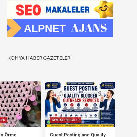
KONYA HABER GAZETELERİ
LER
FAYDALI BİLGİLER
çin Örme
Guest Posting and Quality