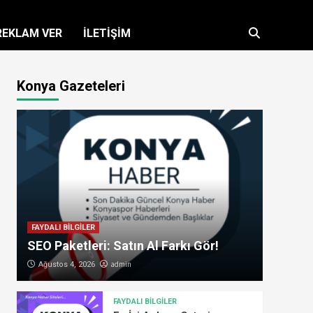
REKLAM VER
İLETİŞİM
Konya Gazeteleri
FAYDALI BİLGİLER
SEO Paketleri: Satın Al Farkı Gör!
admin
Ağustos 4, 2026
FAYDALI BİLGİLER