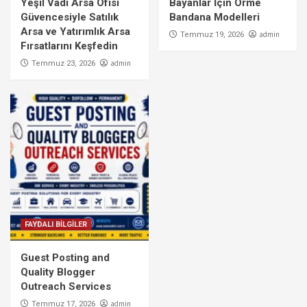
Yeşil Vadi Arsa Ofisi
Bayanlar İçin Örme
Güvencesiyle Satılık
Bandana Modelleri
Arsa ve Yatırımlık Arsa
admin
Temmuz 19, 2026
Fırsatlarını Keşfedin
admin
Temmuz 23, 2026
FAYDALI BİLGİLER
Guest Posting and
Quality Blogger
Outreach Services
admin
Temmuz 17, 2026