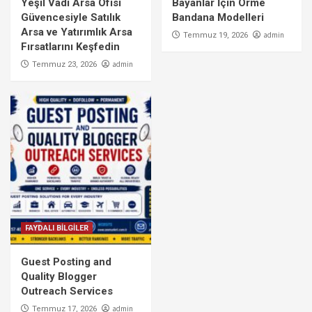
Yeşil Vadi Arsa Ofisi
Bayanlar İçin Örme
Güvencesiyle Satılık
Bandana Modelleri
Arsa ve Yatırımlık Arsa
admin
Temmuz 19, 2026
Fırsatlarını Keşfedin
admin
Temmuz 23, 2026
FAYDALI BİLGİLER
Guest Posting and
Quality Blogger
Outreach Services
admin
Temmuz 17, 2026