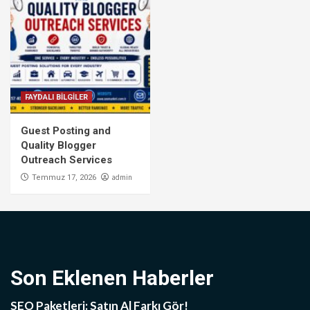
FAYDALI BİLGİLER
Guest Posting and
Quality Blogger
Outreach Services
admin
Temmuz 17, 2026
Son Eklenen Haberler
SEO Paketleri: Satın Al Farkı Gör!