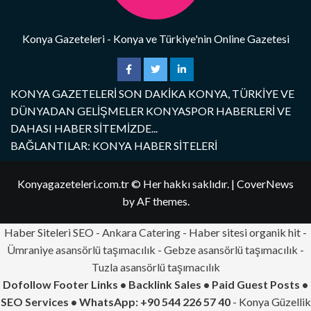
Konya Gazeteleri - Konya ve Türkiye'nin Online Gazetesi
KONYA GAZETELERİ SON DAKİKA KONYA, TÜRKİYE VE
DÜNYADAN GELİŞMELER KONYASPOR HABERLERİ VE
DAHASI HABER SİTEMİZDE...
BAĞLANTILAR: KONYA HABER SİTELERİ
Konyagazeteleri.com.tr © Her hakkı saklıdır.
|
CoverNews
by AF themes.
Haber Siteleri SEO -
Ankara Catering
- Haber sitesi organik hit -
Ümraniye asansörlü taşımacılık
-
Gebze asansörlü taşımacılık
-
Tuzla asansörlü taşımacılık
Dofollow Footer Links • Backlink Sales • Paid Guest Posts •
SEO Services • WhatsApp: +90 544 226 57 40
- Konya Güzellik