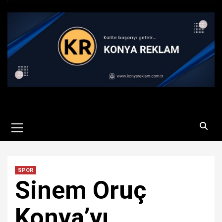
Primary
Menu
SPOR
Sinem Oruç
Konya’yı