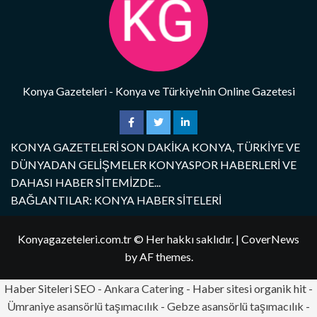
Konya Gazeteleri - Konya ve Türkiye'nin Online Gazetesi
KONYA GAZETELERİ SON DAKİKA KONYA, TÜRKİYE VE
DÜNYADAN GELİŞMELER KONYASPOR HABERLERİ VE
DAHASI HABER SİTEMİZDE...
BAĞLANTILAR: KONYA HABER SİTELERİ
Konyagazeteleri.com.tr © Her hakkı saklıdır.
|
CoverNews
by AF themes.
Haber Siteleri SEO -
Ankara Catering
- Haber sitesi organik hit -
Ümraniye asansörlü taşımacılık
-
Gebze asansörlü taşımacılık
-