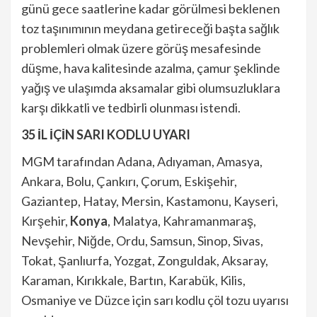
günü gece saatlerine kadar görülmesi beklenen
toz taşınımının meydana getireceği başta sağlık
problemleri olmak üzere görüş mesafesinde
düşme, hava kalitesinde azalma, çamur şeklinde
yağış ve ulaşımda aksamalar gibi olumsuzluklara
karşı dikkatli ve tedbirli olunması istendi.
35 İL İÇİN SARI KODLU UYARI
MGM tarafından Adana, Adıyaman, Amasya,
Ankara, Bolu, Çankırı, Çorum, Eskişehir,
Gaziantep, Hatay, Mersin, Kastamonu, Kayseri,
Kırşehir,
Konya
, Malatya, Kahramanmaraş,
Nevşehir, Niğde, Ordu, Samsun, Sinop, Sivas,
Tokat, Şanlıurfa, Yozgat, Zonguldak, Aksaray,
Karaman, Kırıkkale, Bartın, Karabük, Kilis,
Osmaniye ve Düzce için sarı kodlu çöl tozu uyarısı